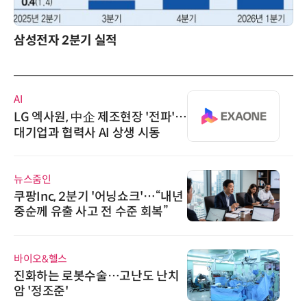
삼성전자 2분기 실적
AI
LG 엑사원, 中企 제조현장 '전파'…
대기업과 협력사 AI 상생 시동
뉴스줌인
쿠팡Inc, 2분기 '어닝쇼크'…“내년
중순께 유출 사고 전 수준 회복”
바이오&헬스
진화하는 로봇수술…고난도 난치
암 '정조준'