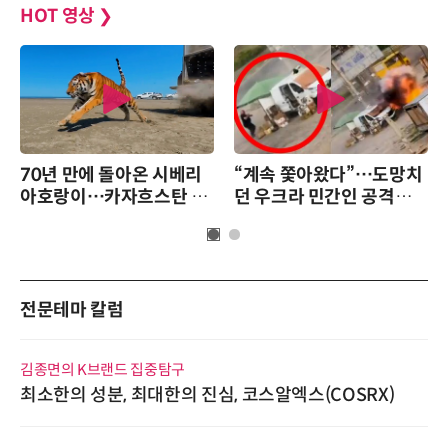
HOT 영상
❯
70년 만에 돌아온 시베리
“계속 쫓아왔다”…도망치
아호랑이…카자흐스탄 야
던 우크라 민간인 공격한
생에 풀렸다
러 자폭 드론
전문테마 칼럼
김종면의 K브랜드 집중탐구
최소한의 성분, 최대한의 진심, 코스알엑스(COSRX)