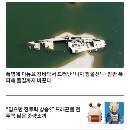
폭염에 다뉴브 강바닥서 드러난 '나치 침몰선'… 암반 폭
파해 물길까지 바꾼다
“입으면 전투력 상승?” 드래곤볼 전
투복 닮은 중량조끼