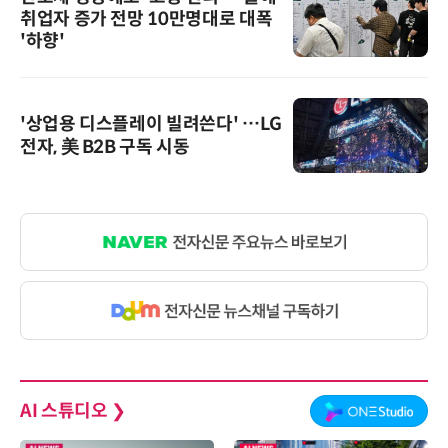
취업자 증가 전망 10만명대로 대폭
'하향'
'상업용 디스플레이 빌려쓴다' …LG
전자, 美 B2B 구독 시동
AI 스튜디오
❯