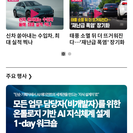
신차 쏟아내는 수입차, 최
태풍 소멸 뒤 더 뜨거워진
대 실적 찍나
다…'재난급 폭염' 장기화
주요 행사
❯