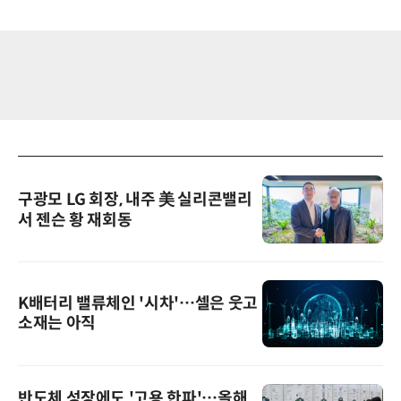
구광모 LG 회장, 내주 美 실리콘밸리
서 젠슨 황 재회동
K배터리 밸류체인 '시차'…셀은 웃고
소재는 아직
반도체 성장에도 '고용 한파'…올해