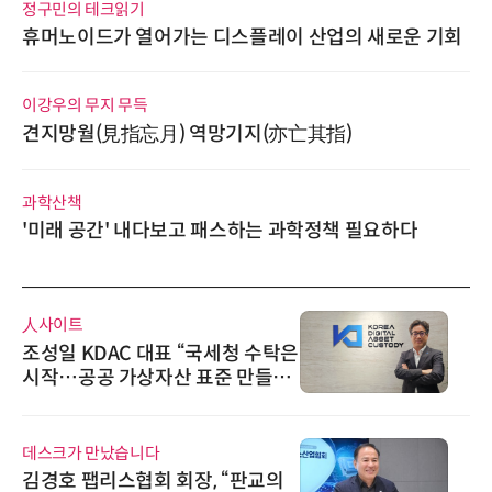
정구민의 테크읽기
휴머노이드가 열어가는 디스플레이 산업의 새로운 기회
이강우의 무지 무득
견지망월(見指忘月) 역망기지(亦亡其指)
과학산책
'미래 공간' 내다보고 패스하는 과학정책 필요하다
人사이트
조성일 KDAC 대표 “국세청 수탁은
시작…공공 가상자산 표준 만들겠
다”
데스크가 만났습니다
김경호 팹리스협회 회장, “판교의