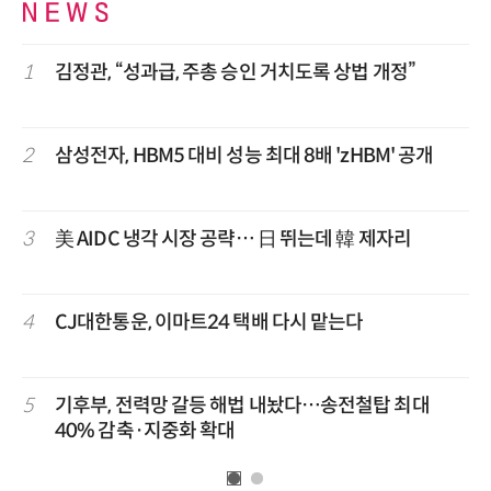
더
1
김정관, “성과급, 주총 승인 거치도록 상법 개정”
6
기관
2
삼성전자, HBM5 대비 성능 최대 8배 'zHBM' 공개
7
10
3
美 AIDC 냉각 시장 공략… 日 뛰는데 韓 제자리
8
의
4
CJ대한통운, 이마트24 택배 다시 맡는다
9
솔
5
기후부, 전력망 갈등 해법 내놨다…송전철탑 최대
1
략'
40% 감축·지중화 확대