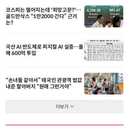
코스피는 떨어지는데 '희망고문?'…
골드만삭스 “1만2000 간다” 근거
는?
국산 AI 반도체로 피지컬 AI 실증…올
해 600억 투입
“손녀들 같아서” 태국인 관광객 밥값
내준 할아버지 “원래 그런거야”
더보기