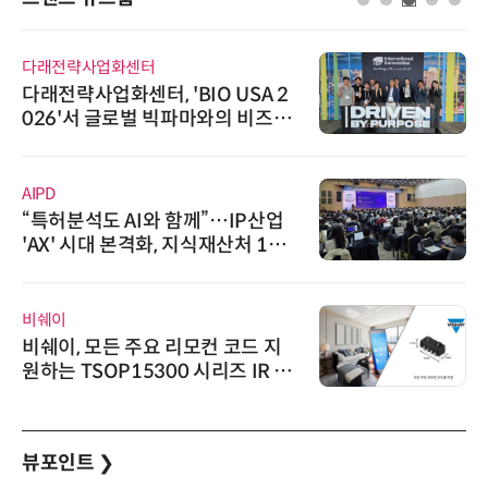
인아그룹
'자동화 산업의 새로운 가능성'…
인아그룹 전국 7개 도시 세미나 페
어 개최
디에스앤지
디에스앤지, 'AI EXPO KOREA 20
26' 참가 성료… AI 전 생애주기 아
우르는 통합 솔루션 선봬
에이블스토어
시놀로지, 1U 백업 어플라이언스
DP5200 출시
뷰포인트
❯