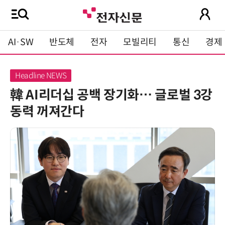
AI·SW
반도체
전자
모빌리티
통신
경제
韓 AI리더십 공백 장기화… 글로벌 3강
동력 꺼져간다