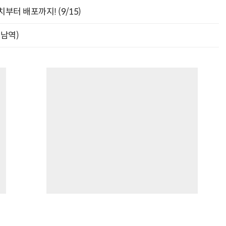
부터 배포까지! (9/15)
강남역)
“계속 쫓아왔다”…도망치던 우크라 민간인 공격한 러 자폭 드론
진정한 우정?…친구 구하려다 둘 다 의자 틈에 목이 낀