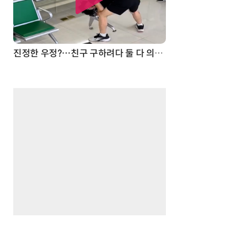
드론
진정한 우정?…친구 구하려다 둘 다 의자 틈에 목이 낀 순간