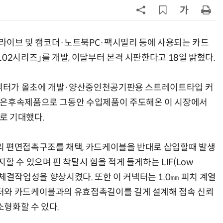
7
호남권 반도체 유례없는 '속도전'…
정부·지자체·기관·기업 원팀으로
'2030년 6월 양산' 목표
 드라이브 및 캠코더·노트북PC·팩시밀리 등에 사용되는 카드
8
[신차 드라이브] BYD, PHEV '씨라
02시리즈」를 개발, 이달부터 본격 시판한다고 18일 밝혔다.
언 6 DM-i'
 커넥터가 올초에 개발·양산중인천공기판용 스트레이트타입 커
9
오픈AI 첫 AI 기기 윤곽…'도넛 모
양'에 가격은 300~400달러
이은후속제품으로 그동안 수입제품이 주도해온 이 시장에서
로 기대했다.
10
산업부, 한화오션·에코프로비엠 등
5개사 '슈퍼 을(乙)' 선정
리 편면접촉구조를 채택, 카드케이블을 반대로 삽입할때 발생
 수 있으며 핀 착탈시 힘을 적게 들게하는 LIF(Low
FFC의 체결작업성을 향상시켰다. 또한 이 커넥터는 1.0㎜ 피치 계열
터와 카드케이블과의 유효접촉길이를 길게 설계해 접속 신뢰
형화할 수 있다.