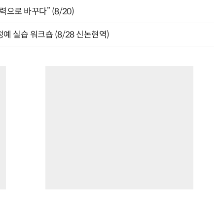
으로 바꾸다” (8/20)
예 실습 워크숍 (8/28 신논현역)
“계속 쫓아왔다”…도망치던 우크라 민간인 공격한 러 자폭 