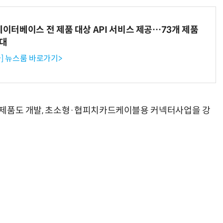
데이터베이스 전 제품 대상 API 서비스 제공…73개 제품
확대
] 뉴스룸 바로가기>
현업에서 바로 쓰는 "하네스 엔지니어링" 실습 교육
모든 업무 담당자(비개발자)를 위한 온톨로지 기반 AI 지식체계 설계 1-day 워크숍
협피치제품도 개발, 초소형·협피치카드케이블용 커넥터사업을 강