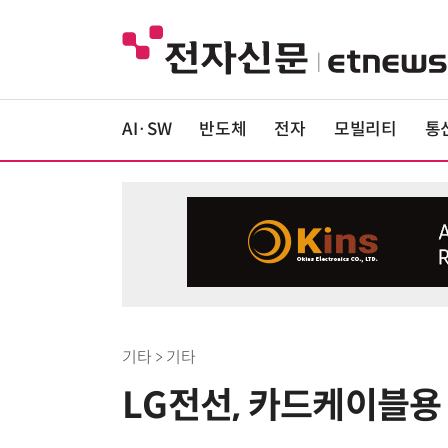
AI·SW
반도체
전자
모빌리티
통
기타 > 기타
LG전선, 카드케이블용