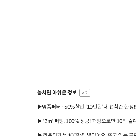
놓치면 아쉬운 정보
AD
▶명품퍼터 ~60%할인 '10만원'대 선착순 한정
▶ '2m' 퍼팅, 100% 성공! 퍼팅으로만 10타 줄
▶ 라운딩가서 100만원 벌었어요. 뜨고 있는 골