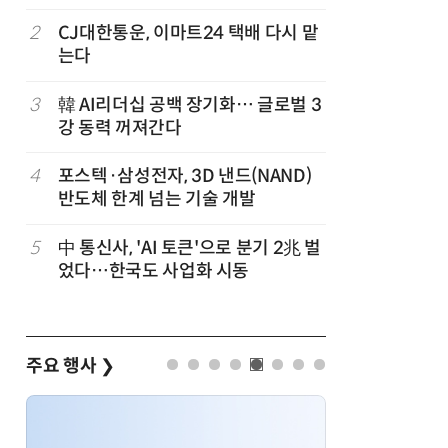
2
CJ대한통운, 이마트24 택배 다시 맡
7
호남권 반
는다
정부·지
'2030년
이
3
韓 AI리더십 공백 장기화… 글로벌 3
8
[신차 드라
강 동력 꺼져간다
언 6 DM-i
4
포스텍·삼성전자, 3D 낸드(NAND)
9
오픈AI 첫
반도체 한계 넘는 기술 개발
양'에 가
5
中 통신사, 'AI 토큰'으로 분기 2兆 벌
10
산업부,
었다…한국도 사업화 시동
5개사 '슈
주요 행사
❯