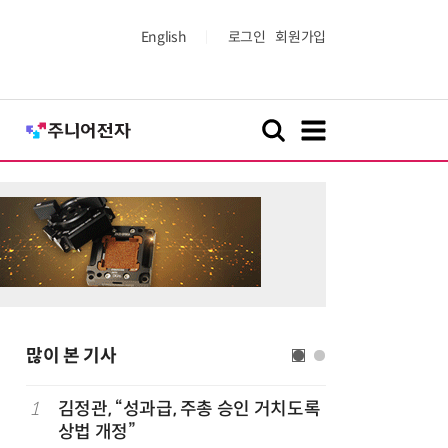
English
로그인
회원가입
많이 본 기사
1
김정관, “성과급, 주총 승인 거치도록
6
1000원
상법 개정”
더스 'T-