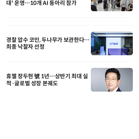
대' 운영…10개 AI 동아리 참가
경찰 압수 코인, 두나무가 보관한다…
최종 낙찰자 선정
휴젤 장두현 號 1년…상반기 최대 실
적·글로벌 성장 본궤도