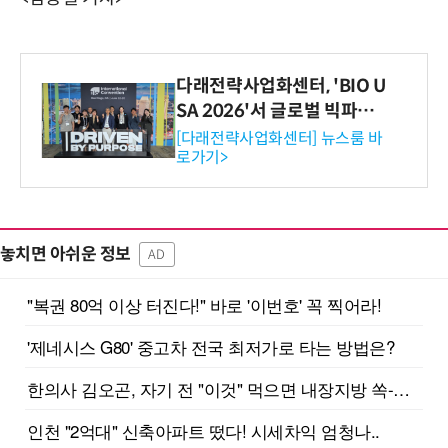
다래전략사업화센터, 'BIO U
SA 2026'서 글로벌 빅파마
와의 비즈니스 미팅 지원…K
[다래전략사업화센터] 뉴스룸 바
로가기>
-바이오 해외 진출 교두보 확
보
놓치면 아쉬운 정보
AD