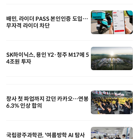
배민, 라이더 PASS 본인인증 도입…
무자격 라이더 차단
SK하이닉스, 용인 Y2·청주 M17에 5
4조원 투자
창사 첫 파업까지 갔던 카카오…연봉
6.3% 인상 합의
국립광주과학관, '여름방학 AI 탐사