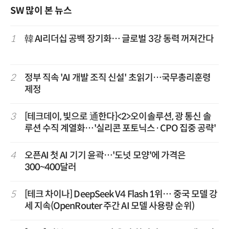
SW 많이 본 뉴스
1
韓 AI리더십 공백 장기화… 글로벌 3강 동력 꺼져간다
2
정부 직속 'AI 개발 조직 신설' 초읽기…국무총리훈령
제정
3
[테크데이, 빛으로 通한다]<2>오이솔루션, 광 통신 솔
루션 수직 계열화…'실리콘 포토닉스·CPO 집중 공략'
4
오픈AI 첫 AI 기기 윤곽…'도넛 모양'에 가격은
300~400달러
5
[테크 차이나] DeepSeek V4 Flash 1위… 중국 모델 강
세 지속(OpenRouter 주간 AI 모델 사용량 순위)