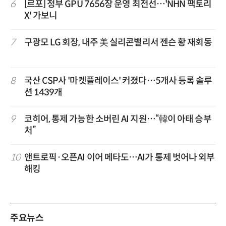
6
[르포] 정부 GPU 7656장 운영 최전선…'NHN 팩토리
X' 가보니
7
구광모 LG 회장, 내주 美 실리콘밸리서 젠슨 황 재회동
8
국산 CSP사 '마켓플레이스' 커졌다…5개사 등록 솔루
션 1439개
9
코히어, 통제 가능한 소버린 AI 지원…“韓이 아태 승부
처”
10
앤트로픽·오픈AI 이어 메타도…AI가 통제 벗어나 외부
해킹
주요뉴스