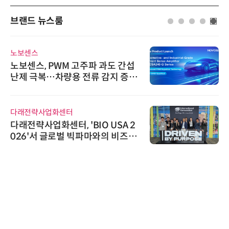
브랜드 뉴스룸
노보센스
노보센스, PWM 고주파 과도 간섭
난제 극복…차량용 전류 감지 증폭
기
다래전략사업화센터
다래전략사업화센터, 'BIO USA 2
026'서 글로벌 빅파마와의 비즈니
스 미팅 지원…K-바이오 해외 진출
교두보 확보