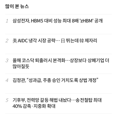
많이 본 뉴스
1
삼성전자, HBM5 대비 성능 최대 8배 'zHBM' 공개
2
美 AIDC 냉각 시장 공략… 日 뛰는데 韓 제자리
3
올해 코스닥 퇴출러시 본격화…상장보다 상폐기업 더
많아질듯
4
김정관, “성과급, 주총 승인 거치도록 상법 개정”
5
기후부, 전력망 갈등 해법 내놨다…송전철탑 최대
40% 감축·지중화 확대