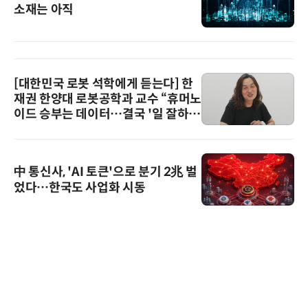
소재는 아직
[대한민국 로봇 석학에게 듣는다] 한
재권 한양대 로봇공학과 교수 “휴머노
이드 승부는 데이터…결국 '일 잘하는
로봇'이 시장을 지배한다”
中 통신사, 'AI 토큰'으로 분기 2兆 벌
었다…한국도 사업화 시동