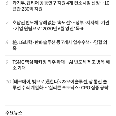
6
과기부, 탑티어 공동연구 지원 4개 컨소시엄 선정…10
년간 230억 지원
7
호남권 반도체 유례없는 '속도전'…정부·지자체·기관
·기업 원팀으로 '2030년 6월 양산' 목표
8
檢, LG화학·한화솔루션 등 7개사 압수수색…담합 의
혹
9
TSMC 핵심 패키징 외주 확대…AI 반도체 제조 병목 해
소 기대
10
[테크데이, 빛으로 通한다]<2>오이솔루션, 광 통신 솔
루션 수직 계열화…'실리콘 포토닉스·CPO 집중 공략'
주요뉴스