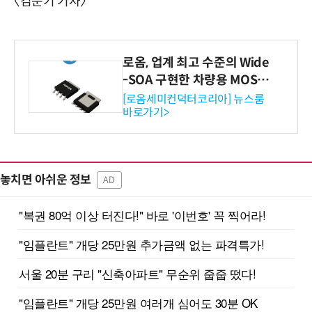
〈김순기 기자〉
로옴, 업계 최고 수준의 Wide
-SOA 구현한 차량용 MOSF
ET 개발
[로옴세미컨덕터코리아] 뉴스룸
바로가기>
놓치면 아쉬운 정보
AD