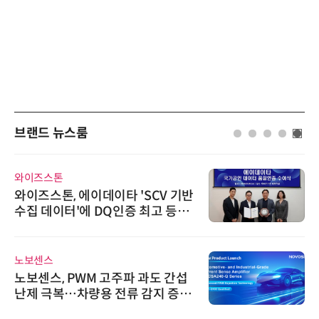
브랜드 뉴스룸
와이즈스톤
와이즈스톤, 에이데이타 'SCV 기반
수집 데이터'에 DQ인증 최고 등급
수여
노보센스
노보센스, PWM 고주파 과도 간섭
난제 극복…차량용 전류 감지 증폭
기