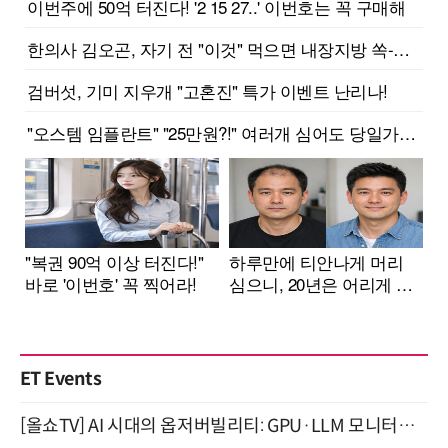
ET Events
[올쇼TV] AI 시대의 옵저버빌리티: GPU·LLM 모니터링부터 AI 기반 장애 대응까지 (8/11 생방송)