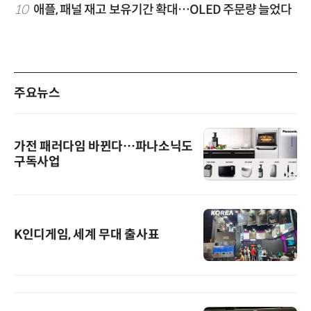
10
애플, 패널 재고 보유기간 확대…OLED 주문량 늘었다
주요뉴스
가전 패러다임 바뀐다…파나소닉도
구독사업
K인디게임, 세계 무대 출사표