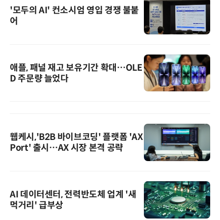
'모두의 AI' 컨소시엄 영입 경쟁 불붙
어
애플, 패널 재고 보유기간 확대…OLE
D 주문량 늘었다
웹케시,'B2B 바이브코딩' 플랫폼 'AX
Port' 출시…AX 시장 본격 공략
AI 데이터센터, 전력반도체 업계 '새
먹거리' 급부상