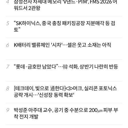
4
삼성전자 차세대 메모리 'V낸드·PIM', FMS 2026 어
워드서 2관왕
5
“SK하이닉스, 중국 충칭 패키징공장 지분매각 등 검
토”
6
K배터리 밸류체인 '시차'…셀은 웃고 소재는 아직
7
“롯데·금호만 남았다”…韓 석화, 상반기 나란히 반등
8
[테크데이, 빛으로 通한다]<3>머크, 실리콘 포토닉스
공략 개시…'신성장 동력 확보'
9
박성준 아주대 교수, 공기 중 수분으로 200㎛ 피부 부
착 전지 개발