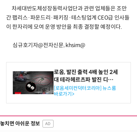
차세대반도체성장동력사업단과 관련 업체들은 조만
간 팹리스·파운드리·패키징·테스팅업계 CEO급 인사들
이 한자리에 모여 운영 방안을 최종 결정할 예정이다.
심규호기자@전자신문, khsim@
로옴, 발진 출력 4배 높인 2세
대 테라헤르츠파 발진 디바이
스 개발
[로옴세미컨덕터코리아] 뉴스룸
바로가기>
놓치면 아쉬운 정보
AD