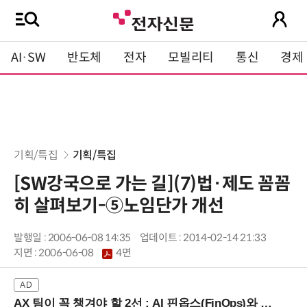
AI·SW
반도체
전자
모빌리티
통신
경제
기획/특집
기획/특집
[SW강국으로 가는 길](7)법·제도 꼼꼼
히 살펴보기-⑤노임단가 개선
발행일 : 2006-06-08 14:35
업데이트 : 2014-02-14 21:33
지면 :
2006-06-08
4면
AX 팀이 꼭 챙겨야 할 2선 : AI 핀옵스(FinOps)와 토큰 거버넌스 (8/21 잠실역)