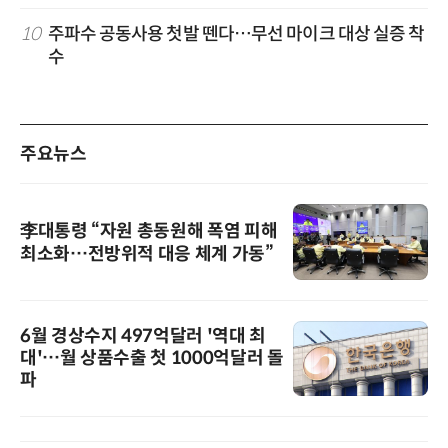
10
주파수 공동사용 첫발 뗀다…무선 마이크 대상 실증 착
수
주요뉴스
李대통령 “자원 총동원해 폭염 피해
최소화…전방위적 대응 체계 가동”
6월 경상수지 497억달러 '역대 최
대'…월 상품수출 첫 1000억달러 돌
파