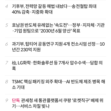
4
기후부, 전력망 갈등 해법 내놨다…송전철탑 최대
40% 감축·지중화 확대
5
호남권 반도체 유례없는 '속도전'…정부·지자체·기관
·기업 원팀으로 '2030년 6월 양산' 목표
6
과기부, 탑티어 공동연구 지원 4개 컨소시엄 선정…10
년간 230억 지원
7
檢, LG화학·한화솔루션 등 7개사 압수수색…담합 의
혹
8
TSMC 핵심 패키징 외주 확대…AI 반도체 제조 병목 해
소 기대
9
단독
관세청 새 통관플랫폼서 쿠팡 '로켓직구' 배제 위
기…서비스 차질 빚나