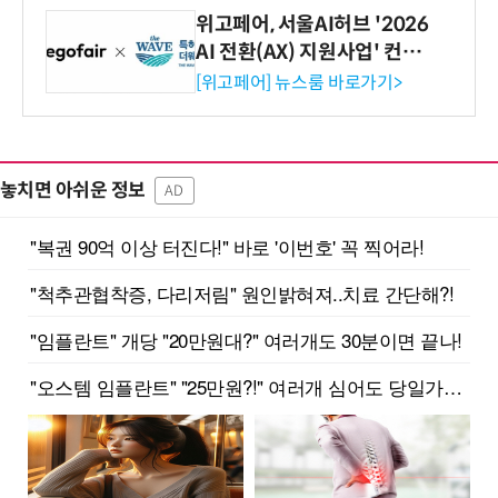
위고페어, 서울AI허브 '2026
AI 전환(AX) 지원사업' 컨소
시엄 선정
[위고페어] 뉴스룸 바로가기>
놓치면 아쉬운 정보
AD