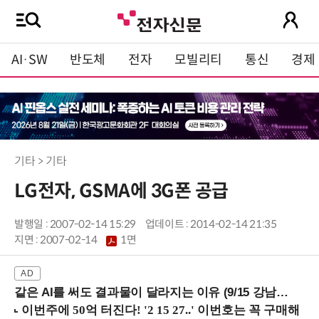
AI·SW
반도체
전자
모빌리티
통신
경제
기타 > 기타
LG전자, GSMA에 3G폰 공급
발행일 : 2007-02-14 15:29
업데이트 : 2014-02-14 21:35
지면 :
2007-02-14
1면
같은 AI를 써도 결과물이 달라지는 이유 (9/15 강남역)