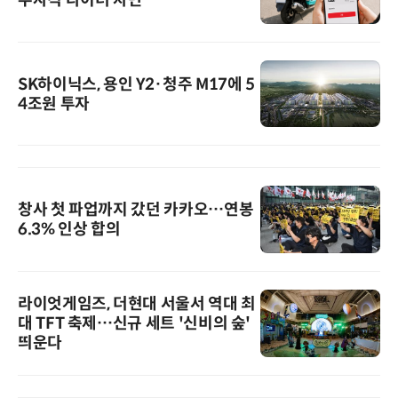
무자격 라이더 차단
SK하이닉스, 용인 Y2·청주 M17에 5
4조원 투자
창사 첫 파업까지 갔던 카카오…연봉
6.3% 인상 합의
라이엇게임즈, 더현대 서울서 역대 최
대 TFT 축제…신규 세트 '신비의 숲'
띄운다