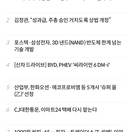
2
김정관, “성과급, 주총 승인 거치도록 상법 개정”
3
포스텍·삼성전자, 3D 낸드(NAND) 반도체 한계 넘는
기술 개발
4
[신차 드라이브] BYD, PHEV '씨라이언 6 DM-i'
5
산업부, 한화오션·에코프로비엠 등 5개사 '슈퍼 을
(乙)' 선정
6
CJ대한통운, 이마트24 택배 다시 맡는다