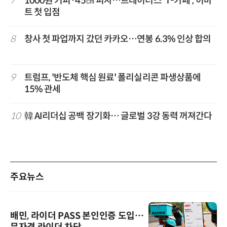
7
1000원 커피·45㎝ 피자…트레이더스 'T-카페', 이마
트 첫 입점
8
창사 첫 파업까지 갔던 카카오…연봉 6.3% 인상 합의
9
트럼프, '반도체 핵심 원료' 폴리실리콘 파생상품에
15% 관세
10
韓 AI리더십 공백 장기화… 글로벌 3강 동력 꺼져간다
주요뉴스
배민, 라이더 PASS 본인인증 도입…