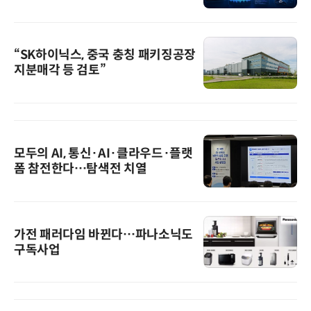
“SK하이닉스, 중국 충칭 패키징공장
지분매각 등 검토”
모두의 AI, 통신·AI·클라우드·플랫
폼 참전한다…탐색전 치열
가전 패러다임 바뀐다…파나소닉도
구독사업