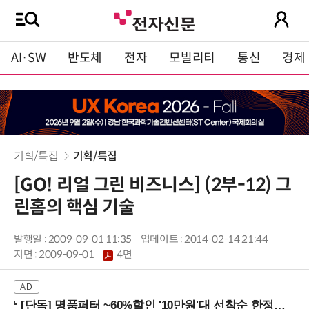
AI·SW
반도체
전자
모빌리티
통신
경제
기획/특집
기획/특집
[GO! 리얼 그린 비즈니스] (2부-12) 그
린홈의 핵심 기술
발행일 : 2009-09-01 11:35
업데이트 : 2014-02-14 21:44
지면 :
2009-09-01
4면
[단독] 명품퍼터 ~60%할인 '10만원'대 선착순 한정판매!