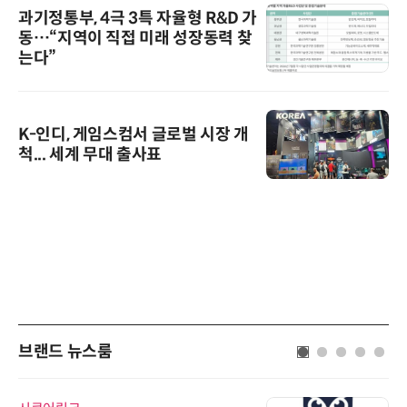
과기정통부, 4극 3특 자율형 R&D 가
동…“지역이 직접 미래 성장동력 찾
는다”
K-인디, 게임스컴서 글로벌 시장 개
척... 세계 무대 출사표
브랜드 뉴스룸