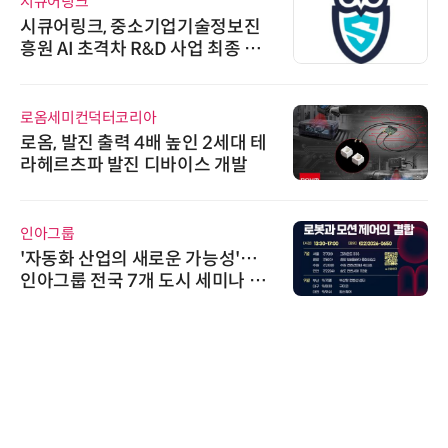
시큐어링크
시큐어링크, 중소기업기술정보진
흥원 AI 초격차 R&D 사업 최종 선
정
로옴세미컨덕터코리아
로옴, 발진 출력 4배 높인 2세대 테
라헤르츠파 발진 디바이스 개발
인아그룹
'자동화 산업의 새로운 가능성'…
인아그룹 전국 7개 도시 세미나 페
어 개최