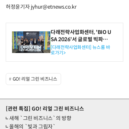
허정윤기자 jyhur@etnews.co.kr
다래전략사업화센터, 'BIO U
SA 2026'서 글로벌 빅파마
와의 비즈니스 미팅 지원…K
[다래전략사업화센터] 뉴스룸 바
로가기>
-바이오 해외 진출 교두보 확
보
GO! 리얼 그린 비즈니스
[관련 특집]
GO! 리얼 그린 비즈니스
새해 `그린 비즈니스`의 방향
올해의 `빛과 그림자`