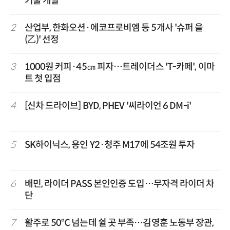
기술 개발
2
산업부, 한화오션·에코프로비엠 등 5개사 '슈퍼 을
(乙)' 선정
3
1000원 커피·45㎝ 피자…트레이더스 'T-카페', 이마
트 첫 입점
4
[신차 드라이브] BYD, PHEV '씨라이언 6 DM-i'
5
SK하이닉스, 용인 Y2·청주 M17에 54조원 투자
6
배민, 라이더 PASS 본인인증 도입…무자격 라이더 차
단
7
활주로 50℃ 넘는데 쉴 곳 부족…김영훈 노동부 장관,