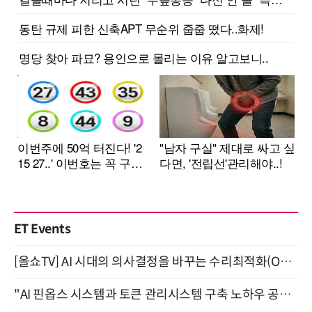
ET Events
[올쇼TV] AI 시대의 의사결정을 바꾸는 수리최적화(Optimization) 소개 (8/20 생방송)
"AI 핀옵스 시스템과 토큰 관리시스템 구축 노하우 공개" 잠실 한국광고문화회관 2층 대회의실 (8/21)