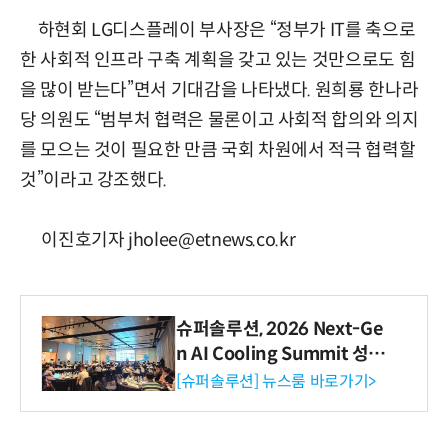
하현회 LG디스플레이 부사장은 “정부가 IT를 축으로
한 사회적 인프라 구축 계획을 갖고 있는 것만으로도 힘
을 많이 받는다”면서 기대감을 나타냈다. 원희룡 한나라
당 의원도 “범부처 협력은 물론이고 사회적 합의와 의지
를 모으는 것이 필요한 만큼 국회 차원에서 적극 협력할
것”이라고 강조했다.
이진호기자 jholee@etnews.co.kr
슈퍼솔루션, 2026 Next-Ge
n AI Cooling Summit 성황
리 성료
[슈퍼솔루션] 뉴스룸 바로가기>