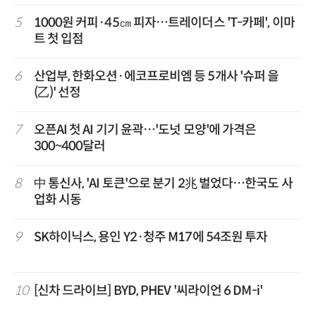
5
1000원 커피·45㎝ 피자…트레이더스 'T-카페', 이마
트 첫 입점
6
산업부, 한화오션·에코프로비엠 등 5개사 '슈퍼 을
(乙)' 선정
7
오픈AI 첫 AI 기기 윤곽…'도넛 모양'에 가격은
300~400달러
8
中 통신사, 'AI 토큰'으로 분기 2兆 벌었다…한국도 사
업화 시동
9
SK하이닉스, 용인 Y2·청주 M17에 54조원 투자
10
[신차 드라이브] BYD, PHEV '씨라이언 6 DM-i'