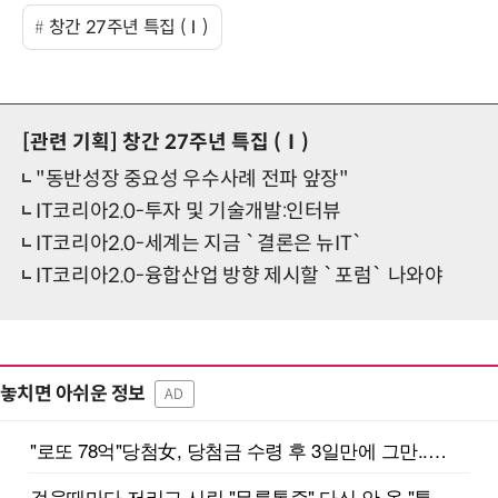
창간 27주년 특집 (Ⅰ)
[관련 기획]
창간 27주년 특집 (Ⅰ)
"동반성장 중요성 우수사례 전파 앞장"
IT코리아2.0-투자 및 기술개발:인터뷰
IT코리아2.0-세계는 지금 `결론은 뉴IT`
IT코리아2.0-융합산업 방향 제시할 `포럼` 나와야
놓치면 아쉬운 정보
AD