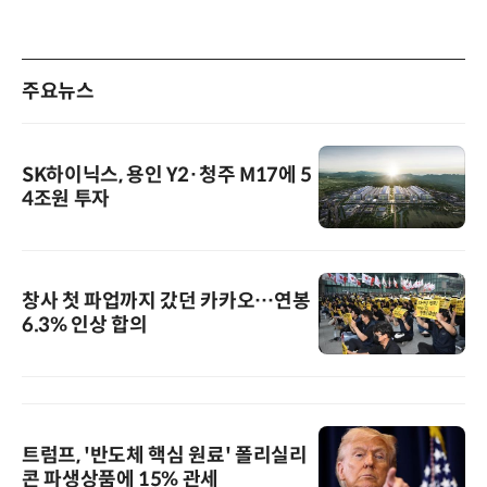
주요뉴스
SK하이닉스, 용인 Y2·청주 M17에 5
4조원 투자
창사 첫 파업까지 갔던 카카오…연봉
6.3% 인상 합의
트럼프, '반도체 핵심 원료' 폴리실리
콘 파생상품에 15% 관세