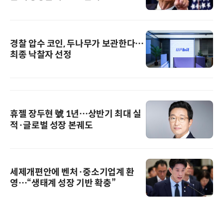
경찰 압수 코인, 두나무가 보관한다…
최종 낙찰자 선정
휴젤 장두현 號 1년…상반기 최대 실
적·글로벌 성장 본궤도
세제개편안에 벤처·중소기업계 환
영…“생태계 성장 기반 확충”