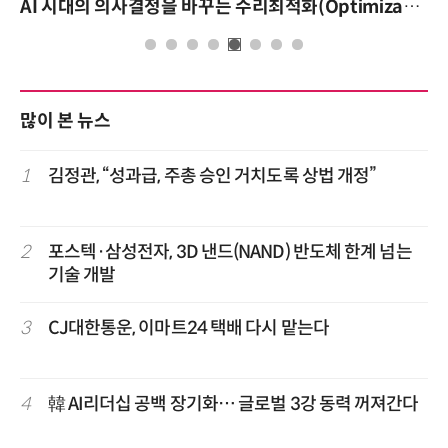
AI 시대의 의사결정을 바꾸는 수리최적화(Optimization): 실제 산업 적용 사례와 활용 전략
많이 본 뉴스
1
김정관, “성과급, 주총 승인 거치도록 상법 개정”
2
포스텍·삼성전자, 3D 낸드(NAND) 반도체 한계 넘는
기술 개발
3
CJ대한통운, 이마트24 택배 다시 맡는다
4
韓 AI리더십 공백 장기화… 글로벌 3강 동력 꺼져간다