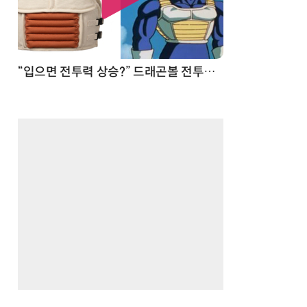
 순간
“입으면 전투력 상승?” 드래곤볼 전투복 닮은 중량조끼