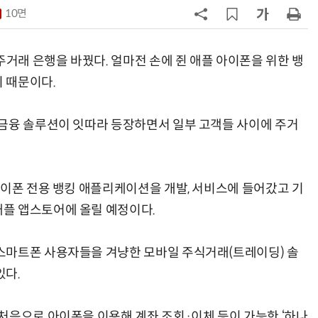
10면
7
'게이밍위크' 삼성전자-LG전자 유
서 TV·모니터 '大戰'
거래 은행을 바꿨다. 얼마전 손에 쥔 애플 아이폰을 위한 뱅
8
'상업용 디스플레이 빌려쓴다' …LG
 때문이다.
전자, 美 B2B 구독 시동
금융 솔루션이 잇따라 등장하면서 일부 고객들 사이에 주거
9
“상장폐지 막아라”…중소 가전 기업
주가 부양 '총력전'
10
[사설] 美 AIDC 냉각 시장, 우리도 현
아이폰 전용 뱅킹 애플리케이션을 개발, 서비스에 들어갔고 기
지 대응을
플 앱스토어에 올릴 예정이다.
스마트폰 사용자들을 겨냥한 모바일 주식거래(트레이딩) 솔
있다.
처음으로 아이폰을 이용해 계좌 조회·이체 등이 가능한 ‘하나