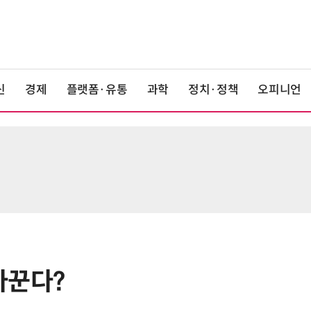
신
경제
플랫폼·유통
과학
정치·정책
오피니언
바꾼다?
6
LG 엑사원, 中企 제조현장 '전파'…
대기업과 협력사 AI 상생 시동