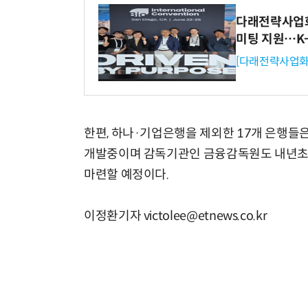
다래전략사업화센
미팅 지원…K
[다래전략사업화
한편, 하나·기업은행을 제외한 17개 은행
개발중이며 감독기관인 금융감독원도 내년초
마련할 예정이다.
이정환기자 victolee@etnews.co.kr