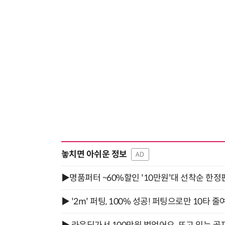
놓치면 아쉬운 정보
AD
▶명품퍼터 ~60%할인 '10만원'대 선착순 한정
▶ '2m' 퍼팅, 100% 성공! 퍼팅으로만 10타 줄