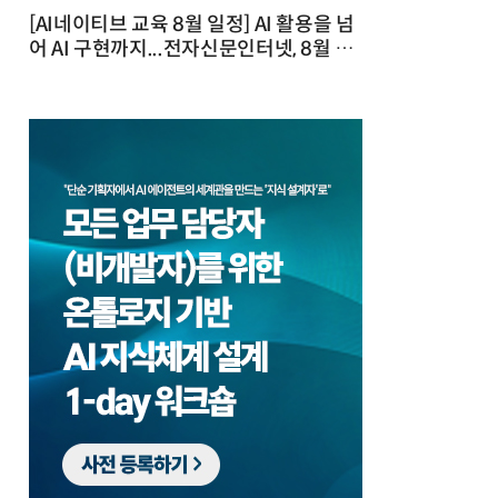
[AI네이티브 교육 8월 일정] AI 활용을 넘
어 AI 구현까지...전자신문인터넷, 8월 실
전 교육·워크숍 개최 발행일 : 2026-07-
23 10:46