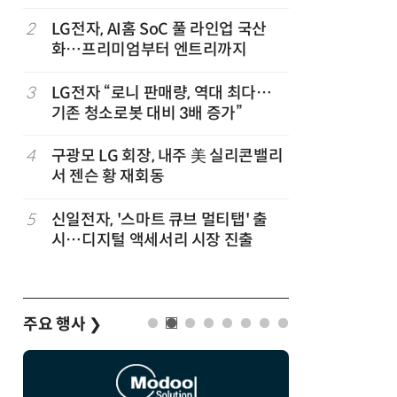
럽
2
LG전자, AI홈 SoC 풀 라인업 국산
7
'게이밍위
화…프리미엄부터 엔트리까지
서 TV·모
3
LG전자 “로니 판매량, 역대 최다…
8
'상업용 
기존 청소로봇 대비 3배 증가”
전자, 美 
,
4
구광모 LG 회장, 내주 美 실리콘밸리
9
“상장폐지
서 젠슨 황 재회동
주가 부양
5
신일전자, '스마트 큐브 멀티탭' 출
10
[사설] 美
시…디지털 액세서리 시장 진출
지 대응을
주요 행사
❯