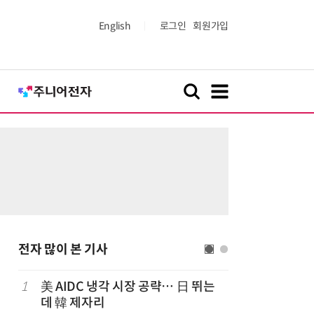
English
로그인
회원가입
전자 많이 본 기사
1
美 AIDC 냉각 시장 공략… 日 뛰는
6
LG 엑사
데 韓 제자리
대기업과 