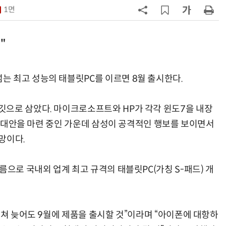
1면
7
“상장폐지 막아라”…중소 가전 기업
주가 부양 '총력전'
"
8
[사설] 美 AIDC 냉각 시장, 우리도 현
지 대응을
 최고 성능의 태블릿PC를 이르면 8월 출시한다.
9
바디프랜드, '미니' 브랜드 글로벌 확
장…美 이어 동남아·유럽 진출
으로 삼았다. 마이크로소프트와 HP가 각각 윈도7을 내장
하고 대안을 마련 중인 가운데 삼성이 공격적인 행보를 보이면서
10
[ET단상] 2026 세제개편안, 성장지
향적 세제를 바란다
망이다.
으로 국내외 업계 최고 규격의 태블릿PC(가칭 S-패드) 개
거쳐 늦어도 9월에 제품을 출시할 것”이라며 “아이폰에 대항하