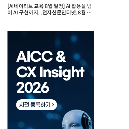
[AI네이티브 교육 8월 일정] AI 활용을 넘
어 AI 구현까지...전자신문인터넷, 8월 실
전 교육·워크숍 개최 발행일 : 2026-07-
23 10:46