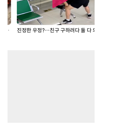
드론
진정한 우정?…친구 구하려다 둘 다 의자 틈에 목이 낀 순간