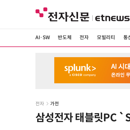
AI·SW
반도체
전자
모빌리티
통
전자
가전
삼성전자 태블릿PC `S