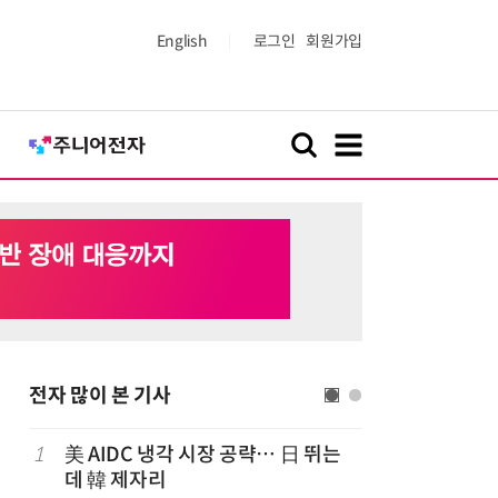
English
로그인
회원가입
전자 많이 본 기사
럽
1
美 AIDC 냉각 시장 공략… 日 뛰는
6
'게이밍위
데 韓 제자리
서 TV·모