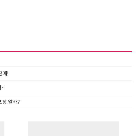
판매!
여~
프장 알바?