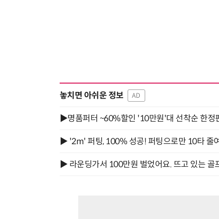
놓치면 아쉬운 정보
AD
▶명품퍼터 ~60%할인 '10만원'대 선착순 한정
▶ '2m' 퍼팅, 100% 성공! 퍼팅으로만 10타 줄
▶ 라운딩가서 100만원 벌었어요. 뜨고 있는 골