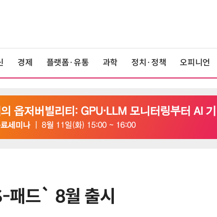
신
경제
플랫폼·유통
과학
정치·정책
오피니언
-패드` 8월 출시
6
'게이밍위크' 삼성전자-LG전자 유
서 TV·모니터 '大戰'