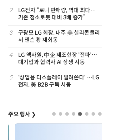
,
2
LG전자 “로니 판매량, 역대 최다…
7
“상장폐지
기존 청소로봇 대비 3배 증가”
주가 부양
3
구광모 LG 회장, 내주 美 실리콘밸리
8
[사설] 美
서 젠슨 황 재회동
지 대응을
4
LG 엑사원, 中企 제조현장 '전파'…
9
바디프랜드
대기업과 협력사 AI 상생 시동
장…美 이
5
'상업용 디스플레이 빌려쓴다' …LG
10
[ET단상]
전자, 美 B2B 구독 시동
향적 세제
주요 행사
❯