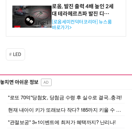
로옴, 발진 출력 4배 높인 2세
대 테라헤르츠파 발진 디바이
스 개발
[로옴세미컨덕터코리아] 뉴스룸
바로가기>
LED
놓치면 아쉬운 정보
AD