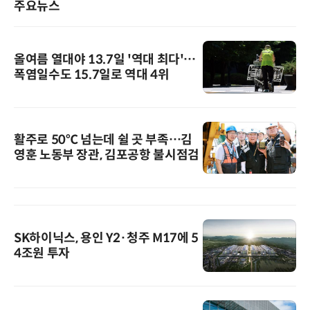
주요뉴스
올여름 열대야 13.7일 '역대 최다'…
폭염일수도 15.7일로 역대 4위
활주로 50℃ 넘는데 쉴 곳 부족…김
영훈 노동부 장관, 김포공항 불시점검
SK하이닉스, 용인 Y2·청주 M17에 5
4조원 투자