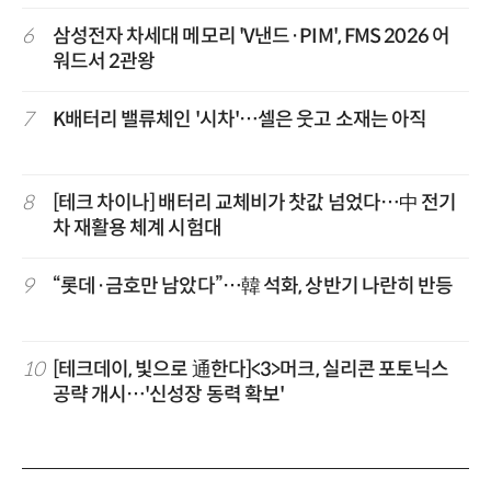
6
삼성전자 차세대 메모리 'V낸드·PIM', FMS 2026 어
워드서 2관왕
7
K배터리 밸류체인 '시차'…셀은 웃고 소재는 아직
8
[테크 차이나] 배터리 교체비가 찻값 넘었다…中 전기
차 재활용 체계 시험대
9
“롯데·금호만 남았다”…韓 석화, 상반기 나란히 반등
10
[테크데이, 빛으로 通한다]<3>머크, 실리콘 포토닉스
공략 개시…'신성장 동력 확보'