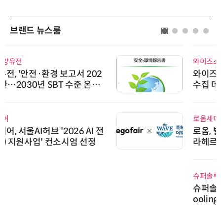
브랜드 뉴스룸
와이즈스톤
와이즈스톤, 에이데이타 'SCV 기반
수집 데이터'에 DQ인증 최고 등급
수여
로옴세미컨덕터코리아
로옴, 발진 출력 4배 높인 2세대 테
라헤르츠파 발진 디바이스 개발
슈퍼솔루션
슈퍼솔루션, 2026 Next-Gen AI C
ooling Summit 성황리 성료