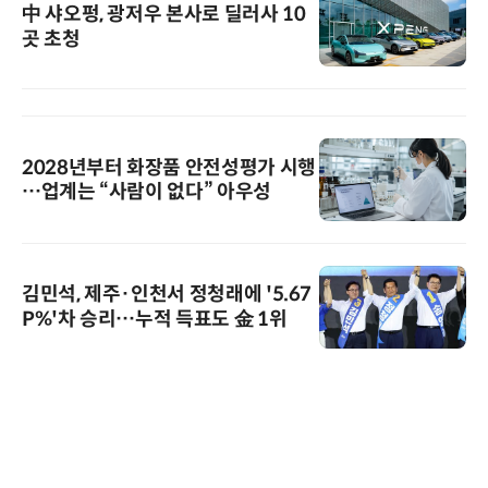
中 샤오펑, 광저우 본사로 딜러사 10
곳 초청
2028년부터 화장품 안전성평가 시행
…업계는 “사람이 없다” 아우성
김민석, 제주·인천서 정청래에 '5.67
P%'차 승리…누적 득표도 金 1위