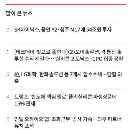
많이 본 뉴스
1
SK하이닉스, 용인 Y2·청주 M17에 54조원 투자
2
[테크데이, 빛으로 通한다]<2>오이솔루션, 광 통신 솔
루션 수직 계열화…'실리콘 포토닉스·CPO 집중 공략'
3
檢, LG화학·한화솔루션 등 7개사 압수수색…담합 의
혹
4
트럼프, '반도체 핵심 원료' 폴리실리콘 파생상품에
15% 관세
5
인텔 오하이오 팹 '초과근무' 공사 가속…외부 파트너
유치 포석