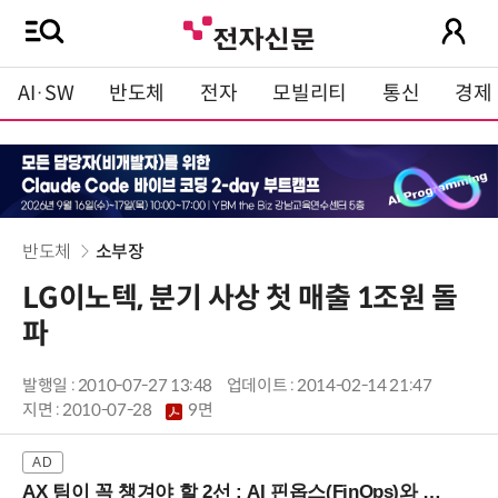
AI·SW
반도체
전자
모빌리티
통신
경제
반도체
소부장
LG이노텍, 분기 사상 첫 매출 1조원 돌
파
발행일 : 2010-07-27 13:48
업데이트 : 2014-02-14 21:47
지면 :
2010-07-28
9면
AX 팀이 꼭 챙겨야 할 2선 : AI 핀옵스(FinOps)와 토큰 거버넌스 (8/21 잠실역)