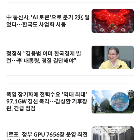
中 통신사, 'AI 토큰'으로 분기 2兆 벌
었다…한국도 사업화 시동
정점식 “김용범 이미 한국경제 빌
런…李 대통령, 경질 결단해야”
폭염 장기화에 전력수요 '역대 최대'
97.1GW 경신 촉각…김성환 기후장
관, 긴급 점검
[르포] 정부 GPU 7656장 운영 최전