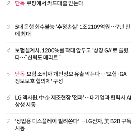
2
단독
쿠팡에서 카드대출 받는다
3
5대 은행 회수불능 '추정손실' 1조2109억원 …7년 만
에 최대
4
보험설계사, 1200%룰 확대 앞두고 '상장 GA'로 쏠렸
다…“신뢰도 메리트”
5
단독
보험 소비자 개인정보 유출 막는다…'보험·GA
정보보호 협의체' 구성
6
LG 엑사원, 中企 제조현장 '전파'…대기업과 협력사 AI
상생 시동
7
'상업용 디스플레이 빌려쓴다' …LG전자, 美 B2B 구독
시동