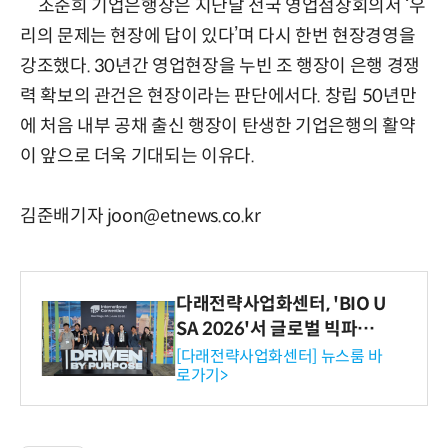
조준희 기업은행장은 지난달 전국 영업점장회의서 ‘우
리의 문제는 현장에 답이 있다’며 다시 한번 현장경영을
강조했다. 30년간 영업현장을 누빈 조 행장이 은행 경쟁
력 확보의 관건은 현장이라는 판단에서다. 창립 50년만
에 처음 내부 공채 출신 행장이 탄생한 기업은행의 활약
이 앞으로 더욱 기대되는 이유다.
김준배기자 joon@etnews.co.kr
다래전략사업화센터, 'BIO U
SA 2026'서 글로벌 빅파마
와의 비즈니스 미팅 지원…K
[다래전략사업화센터] 뉴스룸 바
로가기>
-바이오 해외 진출 교두보 확
보