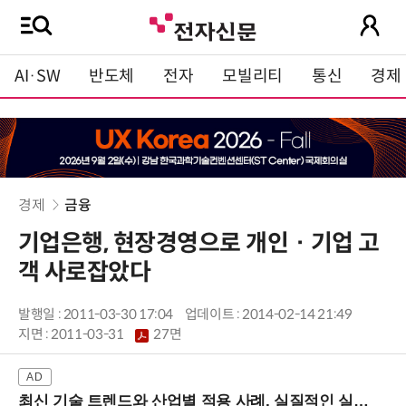
AI·SW
반도체
전자
모빌리티
통신
경제
경제
금융
기업은행, 현장경영으로 개인 · 기업 고
객 사로잡았다
발행일 : 2011-03-30 17:04
업데이트 : 2014-02-14 21:49
지면 :
2011-03-31
27면
최신 기술 트렌드와 산업별 적용 사례, 실질적인 실행 전략을 공유 (9/18 양재역)