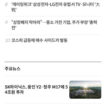
8
'게이밍위크' 삼성전자-LG전자 유럽서 TV·모니터 '大
戰'
9
“상장폐지 막아라”…중소 가전 기업, 주가 부양 '총력
전'
10
코스피 급등에 매수 사이드카 발동
주요뉴스
SK하이닉스, 용인 Y2·청주 M17에 5
4조원 투자