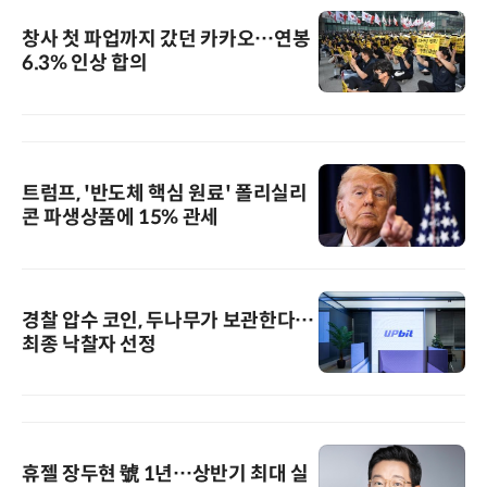
창사 첫 파업까지 갔던 카카오…연봉
6.3% 인상 합의
트럼프, '반도체 핵심 원료' 폴리실리
콘 파생상품에 15% 관세
경찰 압수 코인, 두나무가 보관한다…
최종 낙찰자 선정
휴젤 장두현 號 1년…상반기 최대 실