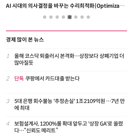
AI 시대의 의사결정을 바꾸는 수리최적화(Optimization): 실제 산업 적용 사례와 활용 전략
경제 많이 본 뉴스
1
올해 코스닥 퇴출러시 본격화…상장보다 상폐기업 더
많아질듯
2
단독
쿠팡에서 카드대출 받는다
3
5대 은행 회수불능 '추정손실' 1조2109억원 …7년 만
에 최대
4
보험설계사, 1200%룰 확대 앞두고 '상장 GA'로 쏠렸
다…“신뢰도 메리트”