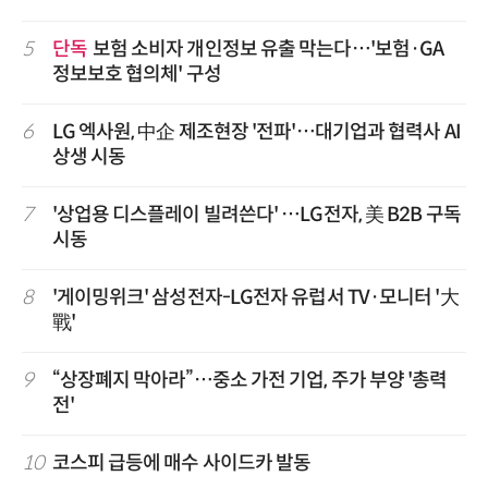
5
단독
보험 소비자 개인정보 유출 막는다…'보험·GA
정보보호 협의체' 구성
6
LG 엑사원, 中企 제조현장 '전파'…대기업과 협력사 AI
상생 시동
7
'상업용 디스플레이 빌려쓴다' …LG전자, 美 B2B 구독
시동
8
'게이밍위크' 삼성전자-LG전자 유럽서 TV·모니터 '大
戰'
9
“상장폐지 막아라”…중소 가전 기업, 주가 부양 '총력
전'
10
코스피 급등에 매수 사이드카 발동