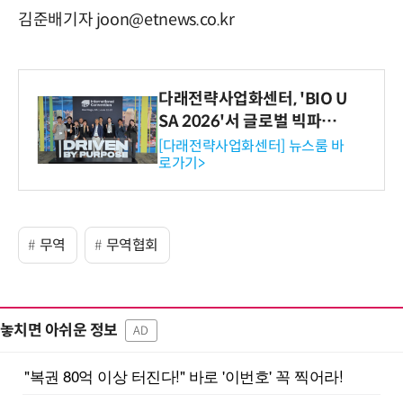
김준배기자 joon@etnews.co.kr
다래전략사업화센터, 'BIO U
SA 2026'서 글로벌 빅파마
와의 비즈니스 미팅 지원…K
[다래전략사업화센터] 뉴스룸 바
로가기>
-바이오 해외 진출 교두보 확
보
무역
무역협회
놓치면 아쉬운 정보
AD