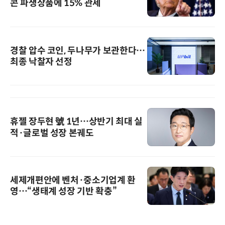
콘 파생상품에 15% 관세
경찰 압수 코인, 두나무가 보관한다…
최종 낙찰자 선정
휴젤 장두현 號 1년…상반기 최대 실
적·글로벌 성장 본궤도
세제개편안에 벤처·중소기업계 환
영…“생태계 성장 기반 확충”