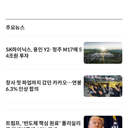
주요뉴스
SK하이닉스, 용인 Y2·청주 M17에 5
4조원 투자
창사 첫 파업까지 갔던 카카오…연봉
6.3% 인상 합의
트럼프, '반도체 핵심 원료' 폴리실리