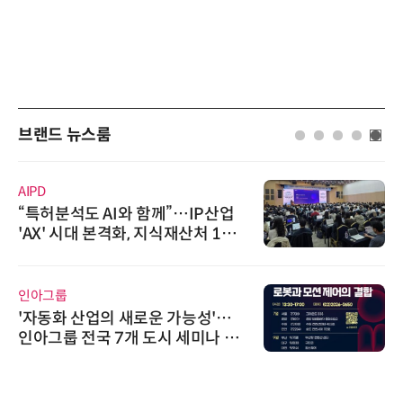
브랜드 뉴스룸
AIPD
“특허분석도 AI와 함께”…IP산업
'AX' 시대 본격화, 지식재산처 1호
AI IP데이터분석사 탄생
인아그룹
'자동화 산업의 새로운 가능성'…
인아그룹 전국 7개 도시 세미나 페
어 개최