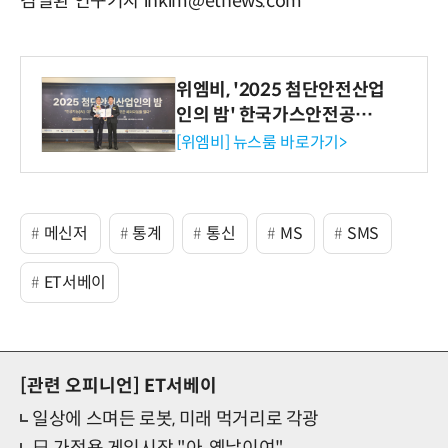
김일환 연구기자 ihkim@etnews.com
위엠비, '2025 첨단안전산업
인의 밤' 한국가스안전공사
사장상 수상
[위엠비] 뉴스룸 바로가기>
메신저
통계
통신
MS
SMS
ET서베이
[관련 오피니언]
ET서베이
일상에 스며든 로봇, 미래 먹거리로 각광