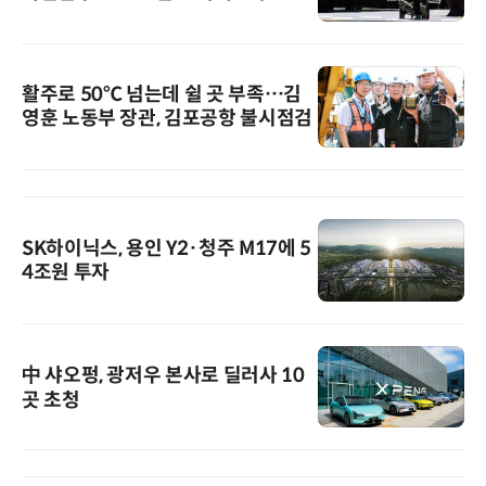
활주로 50℃ 넘는데 쉴 곳 부족…김
영훈 노동부 장관, 김포공항 불시점검
SK하이닉스, 용인 Y2·청주 M17에 5
4조원 투자
中 샤오펑, 광저우 본사로 딜러사 10
곳 초청