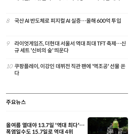
8
국산 AI 반도체로 피지컬 AI 실증…올해 600억 투입
9
라이엇게임즈, 더현대 서울서 역대 최대 TFT 축제…신
규 세트 '신비의 숲' 띄운다
10
쿠팡플레이, 이강인 데뷔전 직관 팬에 '역조공' 선물 쏜
다
주요뉴스
올여름 열대야 13.7일 '역대 최다'…
폭염일수도 15.7일로 역대 4위