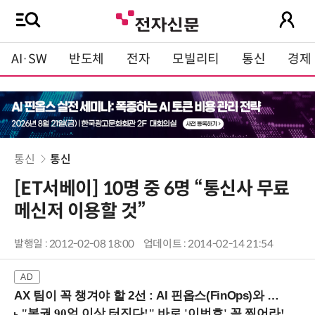
AI·SW
반도체
전자
모빌리티
통신
경제
통신
통신
[ET서베이] 10명 중 6명 “통신사 무료
메신저 이용할 것”
발행일 : 2012-02-08 18:00
업데이트 : 2014-02-14 21:54
AX 팀이 꼭 챙겨야 할 2선 : AI 핀옵스(FinOps)와 토큰 거버넌스 (8/21 잠실역)