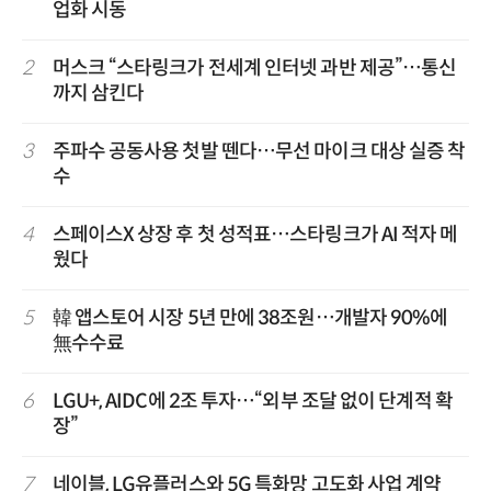
업화 시동
2
머스크 “스타링크가 전세계 인터넷 과반 제공”…통신
까지 삼킨다
3
주파수 공동사용 첫발 뗀다…무선 마이크 대상 실증 착
수
4
스페이스X 상장 후 첫 성적표…스타링크가 AI 적자 메
웠다
5
韓 앱스토어 시장 5년 만에 38조원…개발자 90%에
無수수료
6
LGU+, AIDC에 2조 투자…“외부 조달 없이 단계적 확
장”
7
네이블, LG유플러스와 5G 특화망 고도화 사업 계약