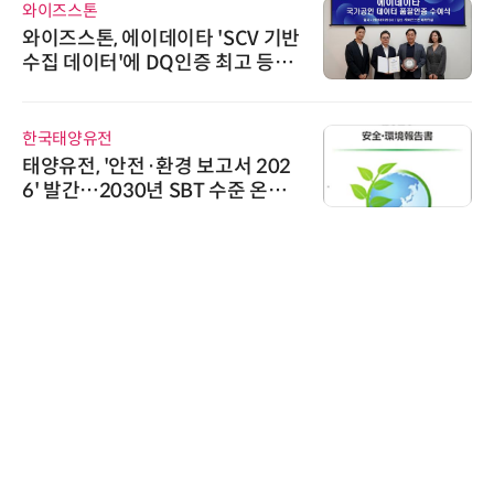
시큐어링크
시큐어링크, 중소기업기술정보진
흥원 AI 초격차 R&D 사업 최종 선
정
인아그룹
'자동화 산업의 새로운 가능성'…
인아그룹 전국 7개 도시 세미나 페
어 개최
슈퍼솔루션
슈퍼솔루션, 2026 Next-Gen AI C
ooling Summit 성황리 성료