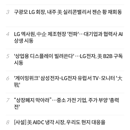
3
구광모 LG 회장, 내주 美 실리콘밸리서 젠슨 황 재회동
4
LG 엑사원, 中企 제조현장 '전파'…대기업과 협력사 AI
상생 시동
5
'상업용 디스플레이 빌려쓴다' …LG전자, 美 B2B 구독
시동
6
'게이밍위크' 삼성전자-LG전자 유럽서 TV·모니터 '大
戰'
7
“상장폐지 막아라”…중소 가전 기업, 주가 부양 '총력
전'
8
[사설] 美 AIDC 냉각 시장, 우리도 현지 대응을