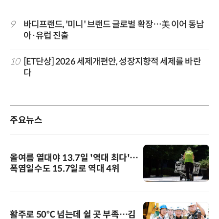
9
바디프랜드, '미니' 브랜드 글로벌 확장…美 이어 동남
아·유럽 진출
10
[ET단상] 2026 세제개편안, 성장지향적 세제를 바란
다
주요뉴스
올여름 열대야 13.7일 '역대 최다'…
폭염일수도 15.7일로 역대 4위
활주로 50℃ 넘는데 쉴 곳 부족…김