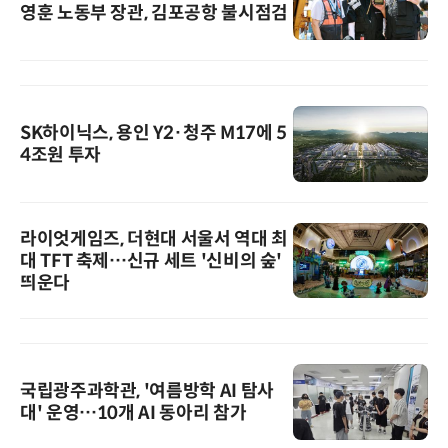
영훈 노동부 장관, 김포공항 불시점검
SK하이닉스, 용인 Y2·청주 M17에 5
4조원 투자
라이엇게임즈, 더현대 서울서 역대 최
대 TFT 축제…신규 세트 '신비의 숲'
띄운다
국립광주과학관, '여름방학 AI 탐사
대' 운영…10개 AI 동아리 참가