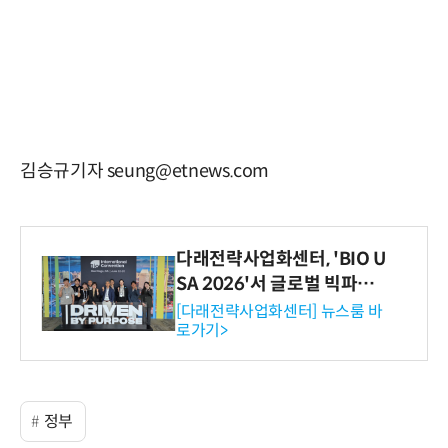
김승규기자 seung@etnews.com
다래전략사업화센터, 'BIO U
SA 2026'서 글로벌 빅파마
와의 비즈니스 미팅 지원…K
[다래전략사업화센터] 뉴스룸 바
로가기>
-바이오 해외 진출 교두보 확
보
정부