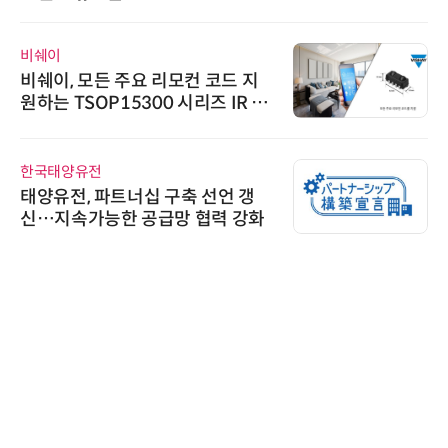
비쉐이
비쉐이, 모든 주요 리모컨 코드 지
원하는 TSOP15300 시리즈 IR 수
신기 출시
한국태양유전
태양유전, 파트너십 구축 선언 갱
신…지속가능한 공급망 협력 강화