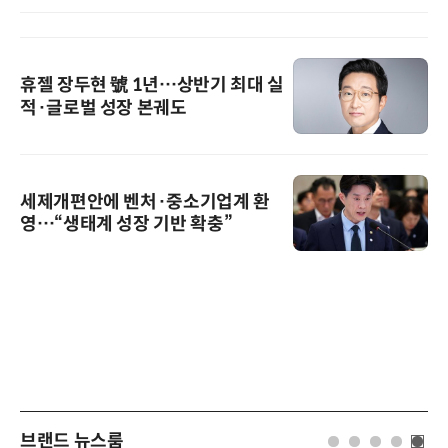
휴젤 장두현 號 1년…상반기 최대 실
적·글로벌 성장 본궤도
세제개편안에 벤처·중소기업계 환
영…“생태계 성장 기반 확충”
브랜드 뉴스룸