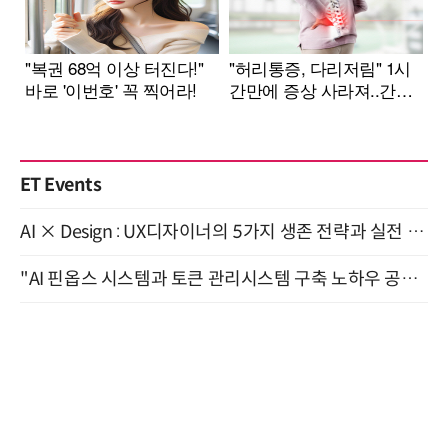
ET Events
AI × Design : UX디자이너의 5가지 생존 전략과 실전 대응 8월 28일 개최
"AI 핀옵스 시스템과 토큰 관리시스템 구축 노하우 공개" 잠실 한국광고문화회관 2층 대회의실 (8/21)