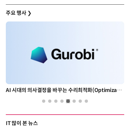
주요 행사
❯
AI 시대의 의사결정을 바꾸는 수리최적화(Optimization): 실제 산업 적용 사례와 활용 전략
IT 많이 본 뉴스