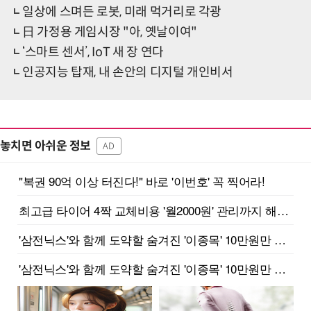
일상에 스며든 로봇, 미래 먹거리로 각광
日 가정용 게임시장 "아, 옛날이여"
‘스마트 센서’, IoT 새 장 연다
인공지능 탑재, 내 손안의 디지털 개인비서
놓치면 아쉬운 정보
AD