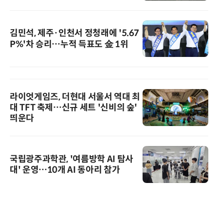
김민석, 제주·인천서 정청래에 '5.67
P%'차 승리…누적 득표도 金 1위
라이엇게임즈, 더현대 서울서 역대 최
대 TFT 축제…신규 세트 '신비의 숲'
띄운다
국립광주과학관, '여름방학 AI 탐사
대' 운영…10개 AI 동아리 참가