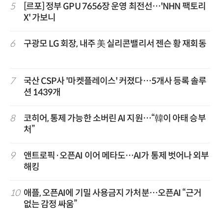
5
[르포] 정부 GPU 7656장 운영 최전선…'NHN 팩토리
X' 가보니
6
구광모 LG 회장, 내주 美 실리콘밸리서 젠슨 황 재회동
7
국산 CSP사 '마켓플레이스' 커졌다…5개사 등록 솔루
션 1439개
8
코히어, 통제 가능한 소버린 AI 지원…“韓이 아태 승부
처”
9
앤트로픽·오픈AI 이어 메타도…AI가 통제 벗어나 외부
해킹
10
애플, 오픈AI에 기밀 사용금지 가처분…오픈AI “근거
없는 감정 싸움”