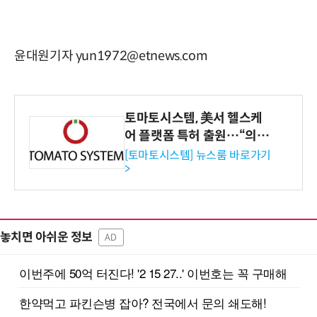
윤대원기자 yun1972@etnews.com
토마토시스템, 美서 헬스케
어 플랫폼 특허 출원…“의료
기관·보험사 공략”
[토마토시스템] 뉴스룸 바로가기
>
놓치면 아쉬운 정보
AD