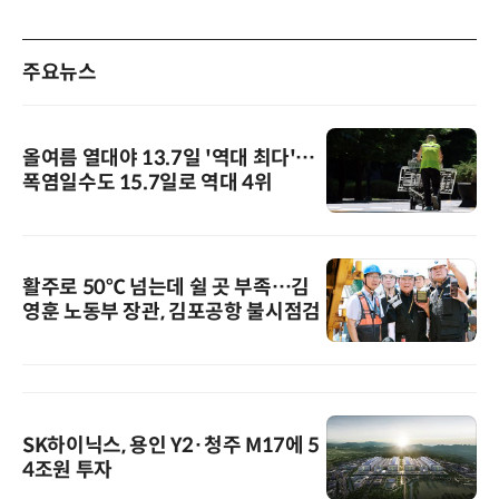
주요뉴스
올여름 열대야 13.7일 '역대 최다'…
폭염일수도 15.7일로 역대 4위
활주로 50℃ 넘는데 쉴 곳 부족…김
영훈 노동부 장관, 김포공항 불시점검
SK하이닉스, 용인 Y2·청주 M17에 5
4조원 투자