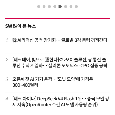
SW 많이 본 뉴스
1
韓 AI리더십 공백 장기화… 글로벌 3강 동력 꺼져간다
2
[테크데이, 빛으로 通한다]<2>오이솔루션, 광 통신 솔
루션 수직 계열화…'실리콘 포토닉스·CPO 집중 공략'
3
오픈AI 첫 AI 기기 윤곽…'도넛 모양'에 가격은
300~400달러
4
[테크 차이나] DeepSeek V4 Flash 1위… 중국 모델 강
세 지속(OpenRouter 주간 AI 모델 사용량 순위)