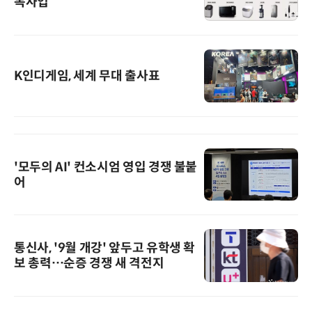
독사업
K인디게임, 세계 무대 출사표
'모두의 AI' 컨소시엄 영입 경쟁 불붙
어
통신사, '9월 개강' 앞두고 유학생 확
보 총력…순증 경쟁 새 격전지