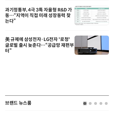
과기정통부, 4극 3특 자율형 R&D 가
동…“지역이 직접 미래 성장동력 찾
는다”
美 규제에 삼성전자·LG전자 '로청'
글로벌 출시 늦춘다…“공급망 재편부
터”
브랜드 뉴스룸