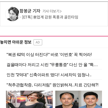
함봉균 기자
기사 더보기
[ET톡] 車업계 감원 폭풍과 골든타임
놓치면 아쉬운 정보
AD