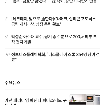
7
“롯데·금호만 남았다”…韓 석화, 상반기 나란히 반등
8
[테크데이, 빛으로 通한다]<3>머크, 실리콘 포토닉스
공략 개시…'신성장 동력 확보'
9
박성준 아주대 교수, 공기 중 수분으로 200㎛ 피부 부
착 전지 개발
10
정보디스플레이학회, “디스플레이 스쿨 354명 참여 성
료”
주요뉴스
가전 패러다임 바뀐다 파나소닉도 구