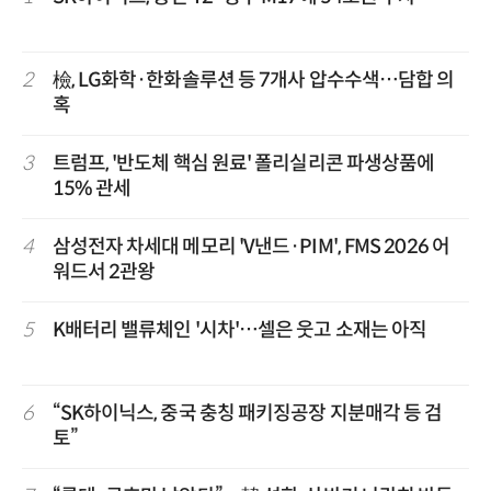
2
檢, LG화학·한화솔루션 등 7개사 압수수색…담합 의
혹
3
트럼프, '반도체 핵심 원료' 폴리실리콘 파생상품에
15% 관세
4
삼성전자 차세대 메모리 'V낸드·PIM', FMS 2026 어
워드서 2관왕
5
K배터리 밸류체인 '시차'…셀은 웃고 소재는 아직
6
“SK하이닉스, 중국 충칭 패키징공장 지분매각 등 검
토”