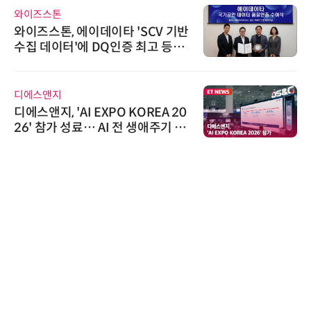
AIPD
“특허분석도 AI와 함께”…IP산업
'AX' 시대 본격화, 지식재산처 1호
AI IP데이터분석사 탄생
다래전략사업화센터
다래전략사업화센터, 'BIO USA 2
026'서 글로벌 빅파마와의 비즈니
스 미팅 지원…K-바이오 해외 진출
교두보 확보
비쉐이
비쉐이, 모든 주요 리모컨 코드 지
원하는 TSOP15300 시리즈 IR 수
신기 출시