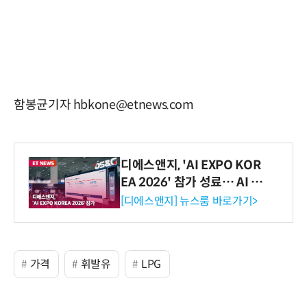
함봉균기자 hbkone@etnews.com
디에스앤지, 'AI EXPO KOR
EA 2026' 참가 성료… AI 전
생애주기 아우르는 통합 솔루
[디에스앤지] 뉴스룸 바로가기>
션 선봬 [영상]
가격
휘발유
LPG