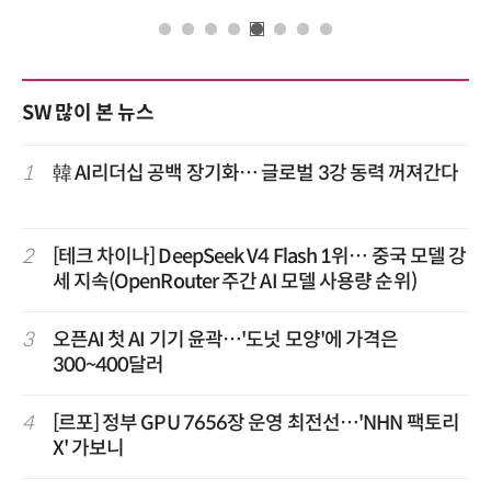
SW 많이 본 뉴스
1
韓 AI리더십 공백 장기화… 글로벌 3강 동력 꺼져간다
2
[테크 차이나] DeepSeek V4 Flash 1위… 중국 모델 강
세 지속(OpenRouter 주간 AI 모델 사용량 순위)
3
오픈AI 첫 AI 기기 윤곽…'도넛 모양'에 가격은
300~400달러
4
[르포] 정부 GPU 7656장 운영 최전선…'NHN 팩토리
X' 가보니