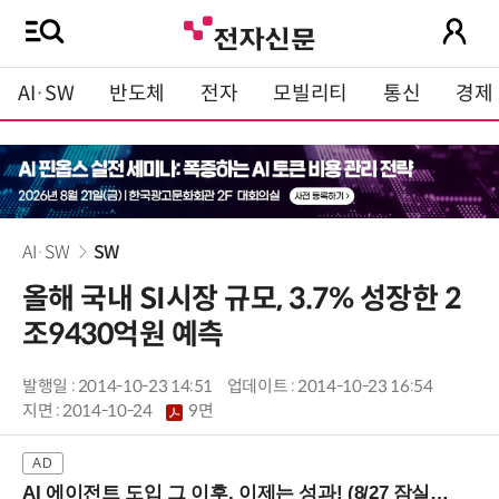
AI·SW
반도체
전자
모빌리티
통신
경제
AI·SW
SW
올해 국내 SI시장 규모, 3.7% 성장한 2
조9430억원 예측
발행일 : 2014-10-23 14:51
업데이트 : 2014-10-23 16:54
지면 :
2014-10-24
9면
AI 에이전트 도입 그 이후, 이제는 성과! (8/27 잠실역)