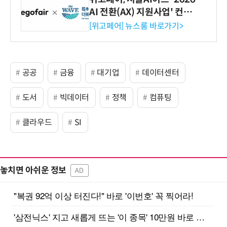
AI 전환(AX) 지원사업' 컨소
시엄 선정
[위고페어] 뉴스룸 바로가기>
공공
금융
대기업
데이터센터
도서
빅데이터
정책
컴퓨팅
클라우드
SI
놓치면 아쉬운 정보
AD