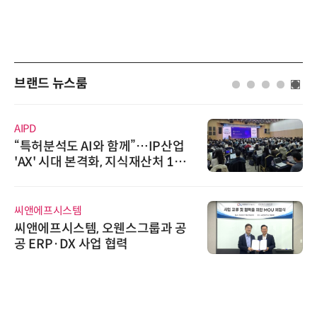
브랜드 뉴스룸
AIPD
“특허분석도 AI와 함께”…IP산업
'AX' 시대 본격화, 지식재산처 1호
AI IP데이터분석사 탄생
씨앤에프시스템
씨앤에프시스템, 오웬스그룹과 공
공 ERP·DX 사업 협력