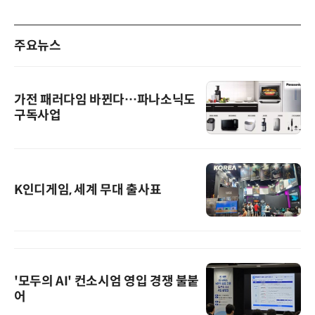
주요뉴스
가전 패러다임 바뀐다…파나소닉도
구독사업
K인디게임, 세계 무대 출사표
'모두의 AI' 컨소시엄 영입 경쟁 불붙
어