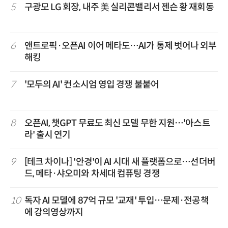
5
구광모 LG 회장, 내주 美 실리콘밸리서 젠슨 황 재회동
6
앤트로픽·오픈AI 이어 메타도…AI가 통제 벗어나 외부
해킹
7
'모두의 AI' 컨소시엄 영입 경쟁 불붙어
8
오픈AI, 챗GPT 무료도 최신 모델 무한 지원…'아스트
라' 출시 연기
9
[테크 차이나] '안경'이 AI 시대 새 플랫폼으로…선더버
드, 메타·샤오미와 차세대 컴퓨팅 경쟁
10
독자 AI 모델에 87억 규모 '교재' 투입…문제·전공책
에 강의영상까지