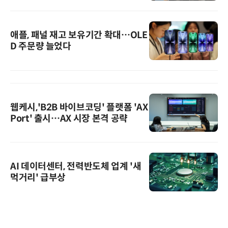
애플, 패널 재고 보유기간 확대…OLE
D 주문량 늘었다
웹케시,'B2B 바이브코딩' 플랫폼 'AX
Port' 출시…AX 시장 본격 공략
AI 데이터센터, 전력반도체 업계 '새
먹거리' 급부상