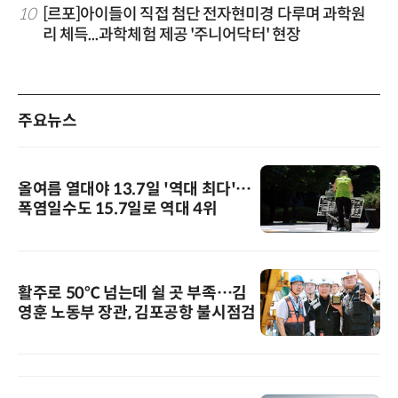
10
[르포]아이들이 직접 첨단 전자현미경 다루며 과학원
리 체득...과학체험 제공 '주니어닥터' 현장
주요뉴스
올여름 열대야 13.7일 '역대 최다'…
폭염일수도 15.7일로 역대 4위
활주로 50℃ 넘는데 쉴 곳 부족…김
영훈 노동부 장관, 김포공항 불시점검