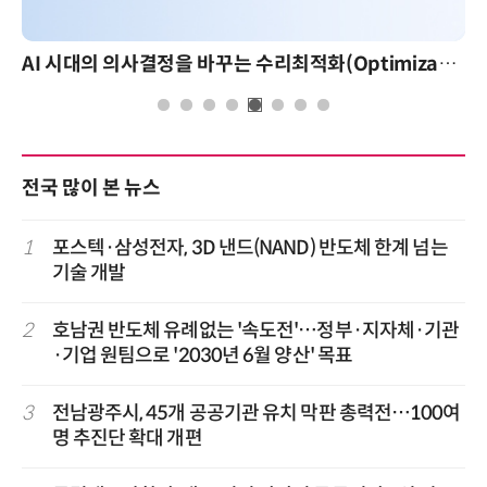
AI 시대의 의사결정을 바꾸는 수리최적화(Optimization): 실제 산업 적용 사례와 활용 전략
전국 많이 본 뉴스
1
포스텍·삼성전자, 3D 낸드(NAND) 반도체 한계 넘는
기술 개발
2
호남권 반도체 유례없는 '속도전'…정부·지자체·기관
·기업 원팀으로 '2030년 6월 양산' 목표
3
전남광주시, 45개 공공기관 유치 막판 총력전…100여
명 추진단 확대 개편