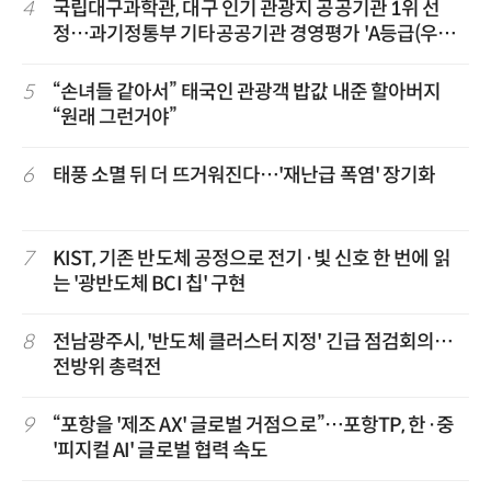
4
국립대구과학관, 대구 인기 관광지 공공기관 1위 선
정…과기정통부 기타공공기관 경영평가 'A등급(우수)'
겹경사
5
“손녀들 같아서” 태국인 관광객 밥값 내준 할아버지
“원래 그런거야”
6
태풍 소멸 뒤 더 뜨거워진다…'재난급 폭염' 장기화
7
KIST, 기존 반도체 공정으로 전기·빛 신호 한 번에 읽
는 '광반도체 BCI 칩' 구현
8
전남광주시, '반도체 클러스터 지정' 긴급 점검회의…
전방위 총력전
9
“포항을 '제조 AX' 글로벌 거점으로”…포항TP, 한·중
'피지컬 AI' 글로벌 협력 속도