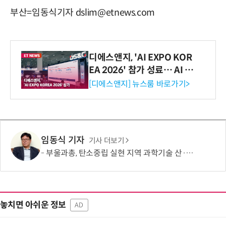
부산=임동식기자 dslim@etnews.com
디에스앤지, 'AI EXPO KOR
EA 2026' 참가 성료… AI 전
생애주기 아우르는 통합 솔루
[디에스앤지] 뉴스룸 바로가기>
션 선봬 [영상]
임동식 기자
기사 더보기
부울과총, 탄소중립 실현 지역 과학기술 산·학·연·관 협력 모색
놓치면 아쉬운 정보
AD