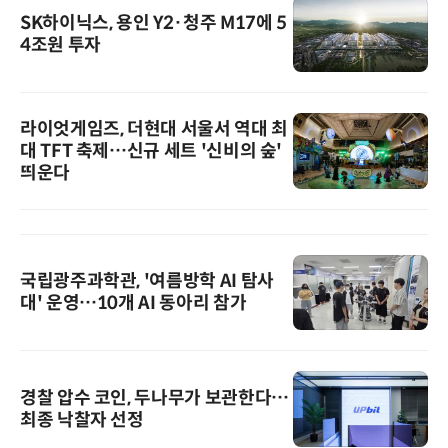
SK하이닉스, 용인 Y2·청주 M17에 5
4조원 투자
라이엇게임즈, 더현대 서울서 역대 최
대 TFT 축제…신규 세트 '신비의 숲'
띄운다
국립광주과학관, '여름방학 AI 탐사
대' 운영…10개 AI 동아리 참가
경찰 압수 코인, 두나무가 보관한다…
최종 낙찰자 선정