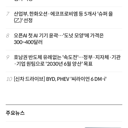
7
산업부, 한화오션·에코프로비엠 등 5개사 '슈퍼 을
(乙)' 선정
8
오픈AI 첫 AI 기기 윤곽…'도넛 모양'에 가격은
300~400달러
9
호남권 반도체 유례없는 '속도전'…정부·지자체·기관
·기업 원팀으로 '2030년 6월 양산' 목표
10
[신차 드라이브] BYD, PHEV '씨라이언 6 DM-i'
주요뉴스