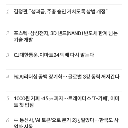
1
김정관, “성과급, 주총 승인 거치도록 상법 개정”
2
포스텍·삼성전자, 3D 낸드(NAND) 반도체 한계 넘는
기술 개발
3
CJ대한통운, 이마트24 택배 다시 맡는다
4
韓 AI리더십 공백 장기화… 글로벌 3강 동력 꺼져간다
5
1000원 커피·45㎝ 피자…트레이더스 'T-카페', 이마
트 첫 입점
6
中 통신사, 'AI 토큰'으로 분기 2兆 벌었다…한국도 사
업화 시동