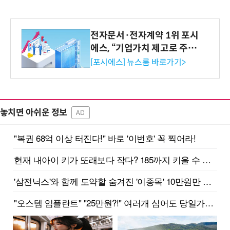
전자문서·전자계약 1위 포시
에스, “기업가치 제고로 주주
환원 강화” 계획 공시
[포시에스] 뉴스룸 바로가기>
놓치면 아쉬운 정보
AD