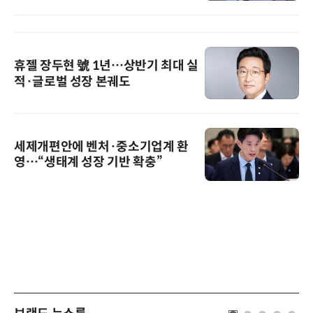
휴젤 장두현 號 1년…상반기 최대 실
적·글로벌 성장 본궤도
세제개편안에 벤처·중소기업계 환
영…“생태계 성장 기반 확충”