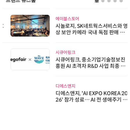
브랜드 뉴스룸
에이블스토어
시놀로지, SK네트웍스서비스와 영
상 보안 카메라 국내 독점 판매 파
트너십 체결
시큐어링크
시큐어링크, 중소기업기술정보진
흥원 AI 초격차 R&D 사업 최종 선
정
디에스앤지
디에스앤지, 'AI EXPO KOREA 20
26' 참가 성료… AI 전 생애주기 아
우르는 통합 솔루션 선봬