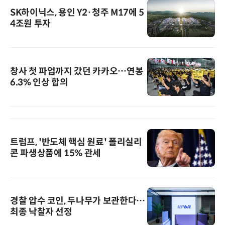
SK하이닉스, 용인 Y2·청주 M17에 5
4조원 투자
창사 첫 파업까지 갔던 카카오…연봉
6.3% 인상 합의
트럼프, '반도체 핵심 원료' 폴리실리
콘 파생상품에 15% 관세
경찰 압수 코인, 두나무가 보관한다…
최종 낙찰자 선정