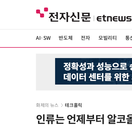
AI·SW
반도체
전자
모빌리티
통
화제의 뉴스
테크홀릭
인류는 언제부터 알코