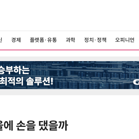
신
경제
플랫폼·유통
과학
정치·정책
오피니언
올에 손을 댔을까
6
[신차 드라이브] BYD, PHEV '씨라
언 6 DM-i'