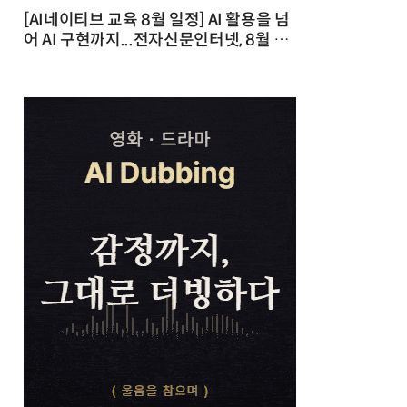
[AI네이티브 교육 8월 일정] AI 활용을 넘
어 AI 구현까지...전자신문인터넷, 8월 실
전 교육·워크숍 개최 발행일 : 2026-07-
23 10:46