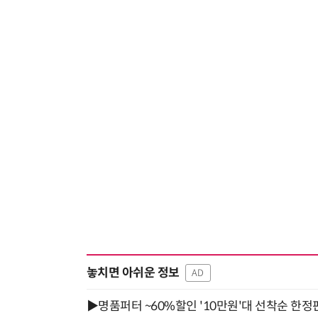
놓치면 아쉬운 정보
AD
▶명품퍼터 ~60%할인 '10만원'대 선착순 한정