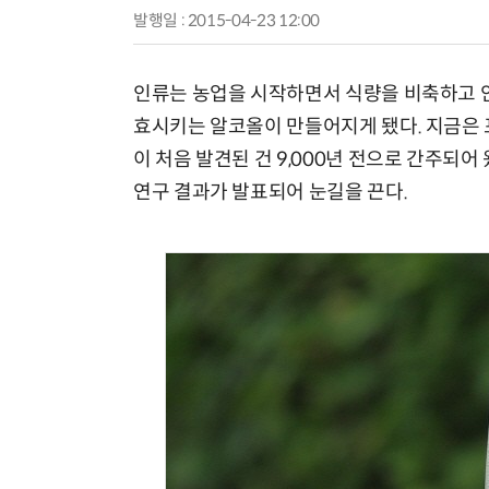
발행일 : 2015-04-23 12:00
인류는 농업을 시작하면서 식량을 비축하고 안
효시키는 알코올이 만들어지게 됐다. 지금은 
이 처음 발견된 건 9,000년 전으로 간주되어 왔
연구 결과가 발표되어 눈길을 끈다.