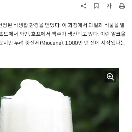
7
호남권 반도체 유례없는 '속도전'…
정부·지자체·기관·기업 원팀으로
'2030년 6월 양산' 목표
정된 식생활 환경을 얻었다. 이 과정에서 과일과 식물을 발
8
1000원 커피·45㎝ 피자…트레이
포도에서 와인, 호프에서 맥주가 생산되고 있다. 이런 알코올
더스 'T-카페', 이마트 첫 입점
지만 무려 중신세(Miocene), 1,000만 년 전에 시작됐다는
9
기후부, 전력망 갈등 해법 내놨다…
송전철탑 최대 40% 감축·지중화 확
대
10
오픈AI 첫 AI 기기 윤곽…'도넛 모
양'에 가격은 300~400달러