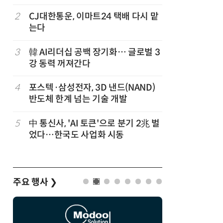
2
CJ대한통운, 이마트24 택배 다시 맡
7
호남권 반
는다
정부·지
'2030년
3
韓 AI리더십 공백 장기화… 글로벌 3
8
1000원
강 동력 꺼져간다
더스 'T-
4
포스텍·삼성전자, 3D 낸드(NAND)
9
기후부, 
반도체 한계 넘는 기술 개발
송전철탑 
대
5
中 통신사, 'AI 토큰'으로 분기 2兆 벌
10
오픈AI 첫
었다…한국도 사업화 시동
양'에 가
주요 행사
❯