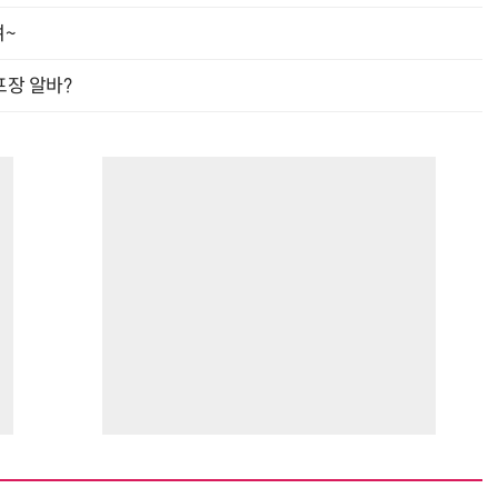
여~
프장 알바?