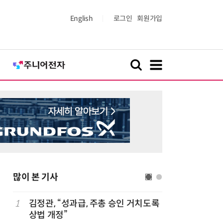
English
로그인
회원가입
많이 본 기사
이
1
김정관, “성과급, 주총 승인 거치도록
6
[신차 드라
상법 개정”
언 6 DM-i