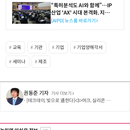
“특허분석도 AI와 함께”…IP
산업 'AX' 시대 본격화, 지식
재산처 1호 AI IP데이터분석
[AIPD] 뉴스룸 바로가기>
사 탄생
교육
기관
기업
기업양해각서
세미나
제조
권동준 기자
기사 더보기
[테크데이, 빛으로 通한다]<3>머크, 실리콘 포토닉스 공략 개시…'신성장 동력 확보'