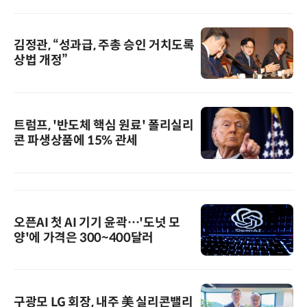
김정관, “성과급, 주총 승인 거치도록
상법 개정”
트럼프, '반도체 핵심 원료' 폴리실리
콘 파생상품에 15% 관세
오픈AI 첫 AI 기기 윤곽…'도넛 모
양'에 가격은 300~400달러
구광모 LG 회장, 내주 美 실리콘밸리