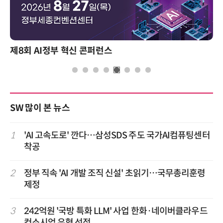
제8회 AI정부 혁신 콘퍼런스
SW 많이 본 뉴스
1
'AI 고속도로' 깐다…삼성SDS 주도 국가AI컴퓨팅센터
착공
2
정부 직속 'AI 개발 조직 신설' 초읽기…국무총리훈령
제정
3
242억원 '국방 특화 LLM' 사업 한화·네이버클라우드
컨소시엄 우협 선정