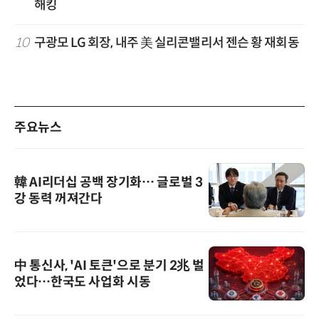
해킹
10
구광모 LG 회장, 내주 美 실리콘밸리서 젠슨 황 재회동
주요뉴스
韓 AI리더십 공백 장기화… 글로벌 3
강 동력 꺼져간다
中 통신사, 'AI 토큰'으로 분기 2兆 벌
었다…한국도 사업화 시동