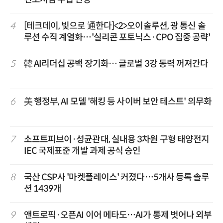
4
[테크데이, 빛으로 通한다]<2>오이솔루션, 광 통신 솔
루션 수직 계열화…'실리콘 포토닉스·CPO 집중 공략'
5
韓 AI리더십 공백 장기화… 글로벌 3강 동력 꺼져간다
6
美 행정부, AI 모델 '해킹 등 사이버 보안 테스트' 의무화
7
소프트피브이·성균관대, 실내용 3차원 구형 태양전지
IEC 국제표준 개발 과제 공식 승인
8
국산 CSP사 '마켓플레이스' 커졌다…5개사 등록 솔루
션 1439개
9
앤트로픽·오픈AI 이어 메타도…AI가 통제 벗어나 외부