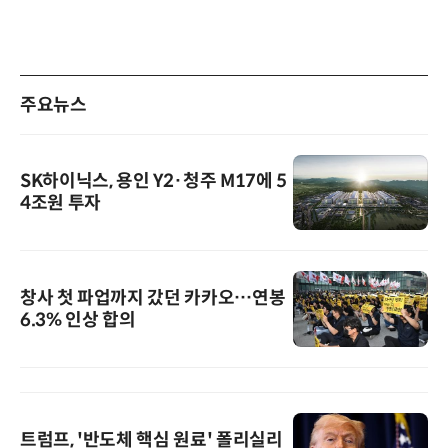
주요뉴스
SK하이닉스, 용인 Y2·청주 M17에 5
4조원 투자
창사 첫 파업까지 갔던 카카오…연봉
6.3% 인상 합의
트럼프, '반도체 핵심 원료' 폴리실리