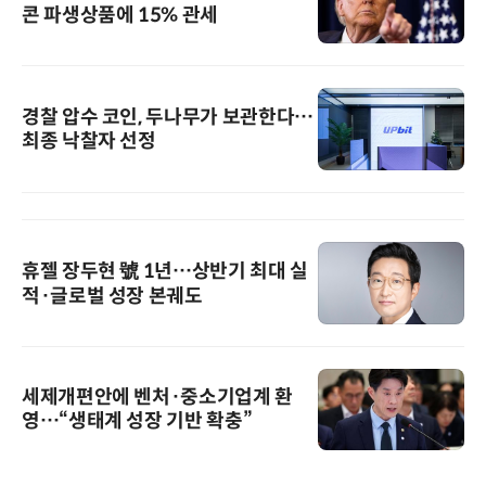
콘 파생상품에 15% 관세
경찰 압수 코인, 두나무가 보관한다…
최종 낙찰자 선정
휴젤 장두현 號 1년…상반기 최대 실
적·글로벌 성장 본궤도
세제개편안에 벤처·중소기업계 환
영…“생태계 성장 기반 확충”