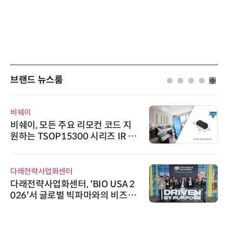
브랜드 뉴스룸
비쉐이
비쉐이, 모든 주요 리모컨 코드 지
원하는 TSOP15300 시리즈 IR 수
신기 출시
다래전략사업화센터
다래전략사업화센터, 'BIO USA 2
026'서 글로벌 빅파마와의 비즈니
스 미팅 지원…K-바이오 해외 진출
교두보 확보