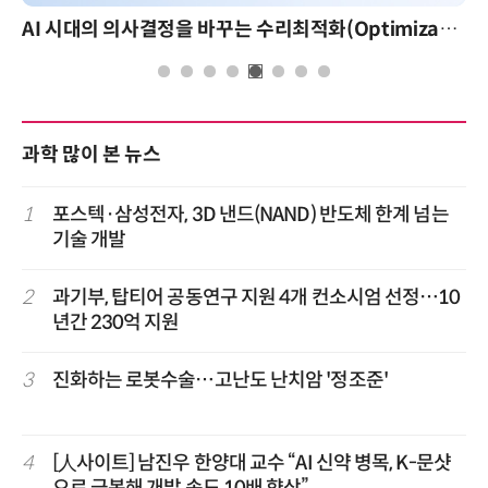
AI 시대의 의사결정을 바꾸는 수리최적화(Optimization): 실제 산업 적용 사례와 활용 전략
과학 많이 본 뉴스
1
포스텍·삼성전자, 3D 낸드(NAND) 반도체 한계 넘는
기술 개발
2
과기부, 탑티어 공동연구 지원 4개 컨소시엄 선정…10
년간 230억 지원
3
진화하는 로봇수술…고난도 난치암 '정조준'
4
[人사이트] 남진우 한양대 교수 “AI 신약 병목, K-문샷
으로 극복해 개발 속도 10배 향상”