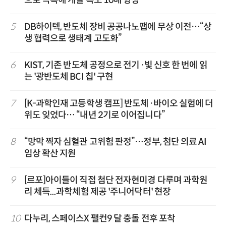
5
DB하이텍, 반도체 장비 공공나노팹에 무상 이전…“상
생 협력으로 생태계 고도화”
6
KIST, 기존 반도체 공정으로 전기·빛 신호 한 번에 읽
는 '광반도체 BCI 칩' 구현
7
[K-과학인재 고등학생 캠프] 반도체·바이오 실험에 더
위도 잊었다… “내년 2기로 이어집니다”
8
“망막 찍자 심혈관 고위험 판정”…정부, 첨단 의료 AI
임상 확산 지원
9
[르포]아이들이 직접 첨단 전자현미경 다루며 과학원
리 체득...과학체험 제공 '주니어닥터' 현장
10
다누리, 스페이스X 팰컨9 달 충돌 전후 포착