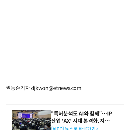
권동준기자 djkwon@etnews.com
“특허분석도 AI와 함께”…IP
산업 'AX' 시대 본격화, 지식
재산처 1호 AI IP데이터분석
[AIPD] 뉴스룸 바로가기>