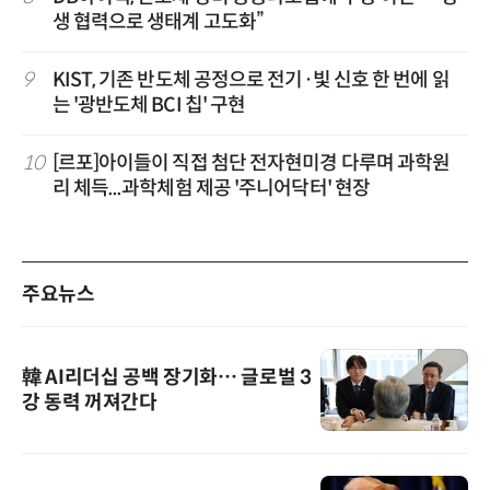
생 협력으로 생태계 고도화”
9
KIST, 기존 반도체 공정으로 전기·빛 신호 한 번에 읽
는 '광반도체 BCI 칩' 구현
10
[르포]아이들이 직접 첨단 전자현미경 다루며 과학원
리 체득...과학체험 제공 '주니어닥터' 현장
주요뉴스
韓 AI리더십 공백 장기화… 글로벌 3
강 동력 꺼져간다