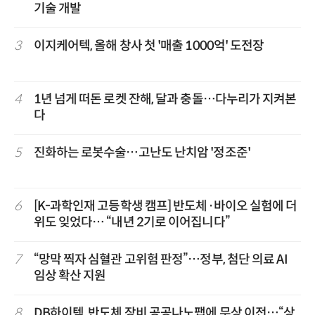
기술 개발
3
이지케어텍, 올해 창사 첫 '매출 1000억' 도전장
4
1년 넘게 떠돈 로켓 잔해, 달과 충돌…다누리가 지켜본
다
5
진화하는 로봇수술…고난도 난치암 '정조준'
6
[K-과학인재 고등학생 캠프] 반도체·바이오 실험에 더
위도 잊었다… “내년 2기로 이어집니다”
7
“망막 찍자 심혈관 고위험 판정”…정부, 첨단 의료 AI
임상 확산 지원
8
DB하이텍, 반도체 장비 공공나노팹에 무상 이전…“상