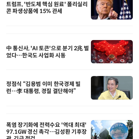
트럼프, '반도체 핵심 원료' 폴리실리
콘 파생상품에 15% 관세
中 통신사, 'AI 토큰'으로 분기 2兆 벌
었다…한국도 사업화 시동
정점식 “김용범 이미 한국경제 빌
런…李 대통령, 경질 결단해야”
폭염 장기화에 전력수요 '역대 최대'
97.1GW 경신 촉각…김성환 기후장
관, 긴급 점검