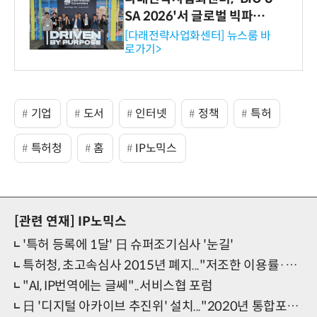
SA 2026'서 글로벌 빅파마
와의 비즈니스 미팅 지원…K
[다래전략사업화센터] 뉴스룸 바
로가기>
-바이오 해외 진출 교두보 확
보
기업
도서
인터넷
정책
특허
특허청
홈
IP노믹스
[관련 연재]
IP노믹스
'특허 등록에 1달' 日 슈퍼조기심사 '눈길'
특허청, 초고속심사 2015년 폐지..."저조한 이용률·형평성 고려"
"AI, IP번역에는 글쎄"..서비스협 포럼
日 '디지털 아카이브 추진위' 설치..."2020년 통합포털 구축"