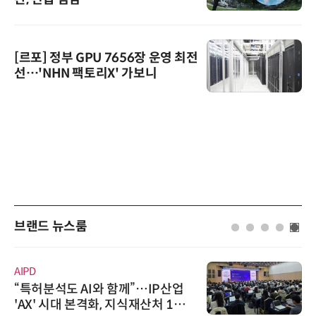
[르포] 정부 GPU 7656장 운영 최전
선…'NHN 팩토리X' 가보니
브랜드 뉴스룸
AIPD
“특허분석도 AI와 함께”…IP산업
'AX' 시대 본격화, 지식재산처 1호