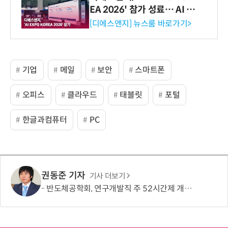
EA 2026' 참가 성료… AI 전
생애주기 아우르는 통합 솔루
[디에스앤지] 뉴스룸 바로가기>
션 선봬 [영상]
기업
메일
보안
스마트폰
오피스
클라우드
태블릿
포털
한글과컴퓨터
PC
권동준 기자
기사 더보기
반도체공학회, 연구개발직 주 52시간제 개선 요구