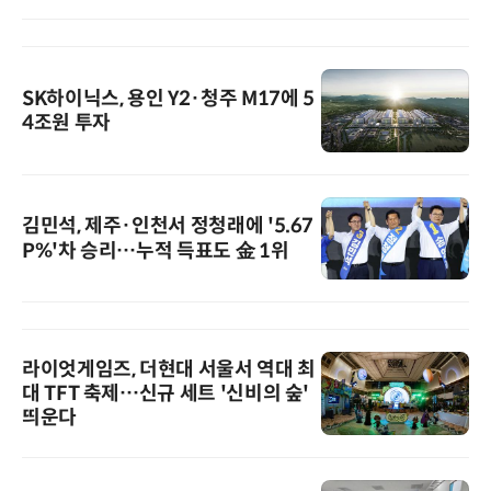
SK하이닉스, 용인 Y2·청주 M17에 5
4조원 투자
김민석, 제주·인천서 정청래에 '5.67
P%'차 승리…누적 득표도 金 1위
라이엇게임즈, 더현대 서울서 역대 최
대 TFT 축제…신규 세트 '신비의 숲'
띄운다