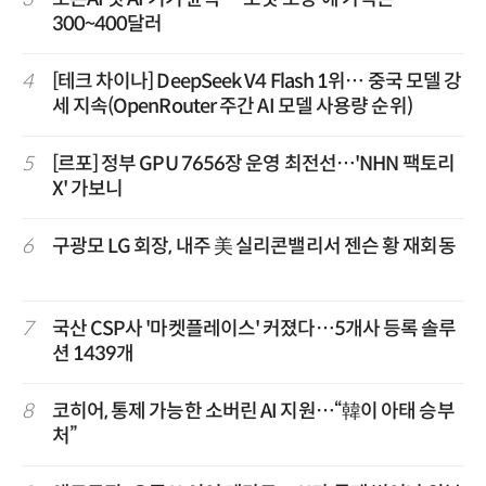
300~400달러
4
[테크 차이나] DeepSeek V4 Flash 1위… 중국 모델 강
세 지속(OpenRouter 주간 AI 모델 사용량 순위)
5
[르포] 정부 GPU 7656장 운영 최전선…'NHN 팩토리
X' 가보니
6
구광모 LG 회장, 내주 美 실리콘밸리서 젠슨 황 재회동
7
국산 CSP사 '마켓플레이스' 커졌다…5개사 등록 솔루
션 1439개
8
코히어, 통제 가능한 소버린 AI 지원…“韓이 아태 승부
처”