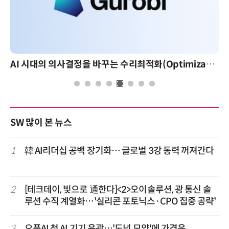
AI 시대의 의사결정을 바꾸는 수리최적화(Optimization): 실제 산업 적용 사례와 활용 전략
SW 많이 본 뉴스
1
韓 AI리더십 공백 장기화… 글로벌 3강 동력 꺼져간다
2
[테크데이, 빛으로 通한다]<2>오이솔루션, 광 통신 솔
루션 수직 계열화…'실리콘 포토닉스·CPO 집중 공략'
3
오픈AI 첫 AI 기기 윤곽…'도넛 모양'에 가격은