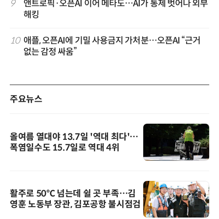
9
앤트로픽·오픈AI 이어 메타도…AI가 통제 벗어나 외부
해킹
10
애플, 오픈AI에 기밀 사용금지 가처분…오픈AI “근거
없는 감정 싸움”
주요뉴스
올여름 열대야 13.7일 '역대 최다'…
폭염일수도 15.7일로 역대 4위
활주로 50℃ 넘는데 쉴 곳 부족…김
영훈 노동부 장관, 김포공항 불시점검