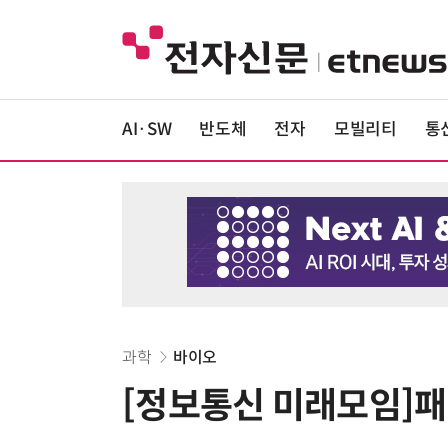
AI·SW
반도체
전자
모빌리티
통
과학
바이오
[정보통신 미래모임]