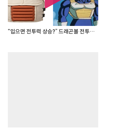
 순간
“입으면 전투력 상승?” 드래곤볼 전투복 닮은 중량조끼