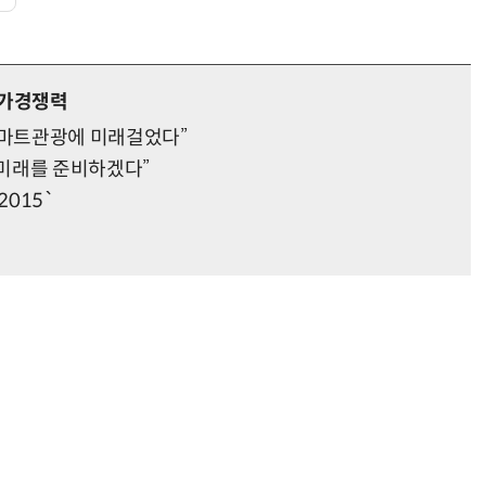
국가경쟁력
마트관광에 미래걸었다”
미래를 준비하겠다”
015`