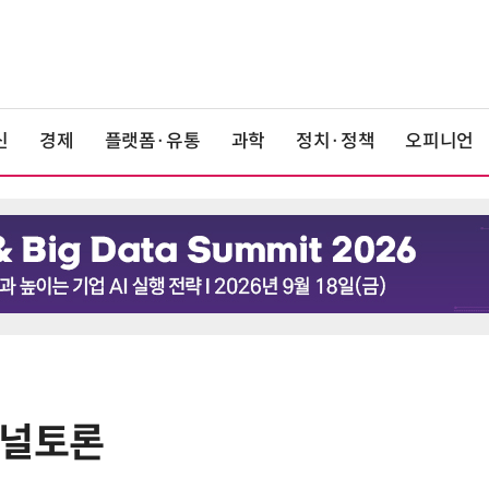
신
경제
플랫폼·유통
과학
정치·정책
오피니언
패널토론
6
[K-과학인재 고등학생 캠프] 반도체
·바이오 실험에 더위도 잊었다…