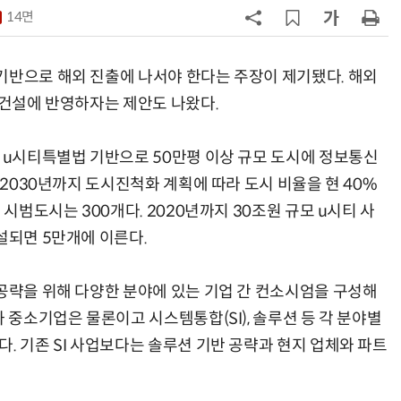
“내년 2기로 이어집니다”
14면
7
“망막 찍자 심혈관 고위험 판정”…
부, 첨단 의료 AI 임상 확산 지원
기반으로 해외 진출에 나서야 한다는 주장이 제기됐다. 해외
8
KIST, 기존 반도체 공정으로 전기·
 건설에 반영하자는 제안도 나왔다.
빛 신호 한 번에 읽는 '광반도체 BCI
칩' 구현
이 u시티특별법 기반으로 50만평 이상 규모 도시에 정보통신
9
[르포]아이들이 직접 첨단 전자현미
경 다루며 과학원리 체득...과학체험
“2030년까지 도시진척화 계획에 따라 도시 비율을 현 40%
제공 '주니어닥터' 현장
 시범도시는 300개다. 2020년까지 30조원 규모 u시티 사
10
다누리, 스페이스X 팰컨9 달 충돌 전
설되면 5만개에 이른다.
후 포착
 공략을 위해 다양한 분야에 있는 기업 간 컨소시엄을 구성해
과 중소기업은 물론이고 시스템통합(SI), 솔루션 등 각 분야별
. 기존 SI 사업보다는 솔루션 기반 공략과 현지 업체와 파트