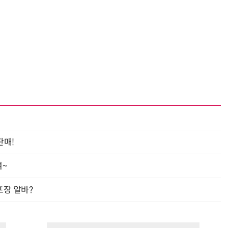
“계속 쫓아왔다”…도망치던 우크라 민간인 공격한 러 자폭 드론
진정한 우정?…친구 구하려다 둘 다 의자 틈에 목이 낀
판매!
여~
프장 알바?