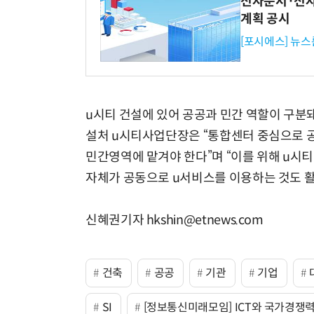
전자문서·전자
계획 공시
[포시에스] 뉴스
u시티 건설에 있어 공공과 민간 역할이 구분
설처 u시티사업단장은 “통합센터 중심으로 
민간영역에 맡겨야 한다”며 “이를 위해 u시티
자체가 공동으로 u서비스를 이용하는 것도 활
신혜권기자 hkshin@etnews.com
건축
공공
기관
기업
SI
[정보통신미래모임] ICT와 국가경쟁