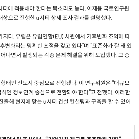
u시티에 적용해야 한다는 목소리도 높다. 이재용 국토연구원
상으로 진행한 u시티 상세 조사 결과를 설명했다.
가지다. 유럽은 유럽연합(EU) 차원에서 기후변화 조약에 따
AI Native Enterprise를 지원하는 AI Ready Data 플랫폼 활용 전략
AI 시대의 옵저버빌리티: GPU·LLM 모니터링부터 AI 기반 장애 대응까지
기후변화라는 명확한 초점을 갖고 있다”며 “표준화가 잘 돼 있
늘어나면서 발생되는 각종 문제 해결을 위해 도입했다. 그 중
형태인 신도시 중심으로 진행됐다. 이 연구위원은 “대규모
식인 정보연계 중심으로 전환돼야 한다”고 전했다. 이러한
진출해 현지에 맞는 u시티 건설 컨설팅과 구축을 할 수 있어