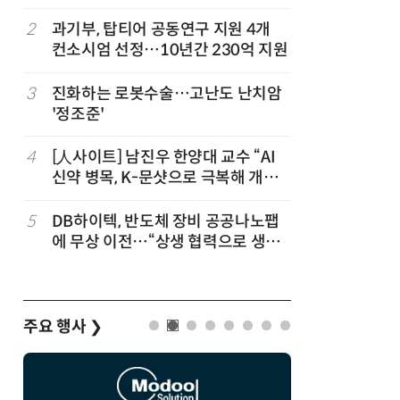
“내년 2
정
2
과기부, 탑티어 공동연구 지원 4개
7
“망막 찍
컨소시엄 선정…10년간 230억 지원
부, 첨단 
3
진화하는 로봇수술…고난도 난치암
8
KIST,
'정조준'
빛 신호 한
칩' 구현
4
[人사이트] 남진우 한양대 교수 “AI
9
[르포]아
신약 병목, K-문샷으로 극복해 개발
경 다루며
속도 10배 향상”
제공 '주
5
DB하이텍, 반도체 장비 공공나노팹
10
다누리, 
에 무상 이전…“상생 협력으로 생태
후 포착
계 고도화”
주요 행사
❯