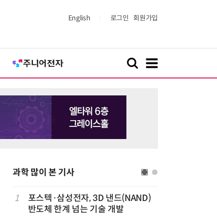
English
로그인
회원가입
과학 많이 본 기사
1
포스텍·삼성전자, 3D 낸드(NAND)
6
[K-과학
반도체 한계 넘는 기술 개발
·바이오 