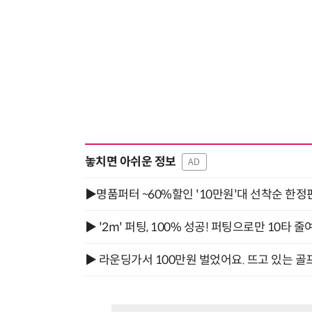
놓치면 아쉬운 정보
AD
▶명품퍼터 ~60%할인 '10만원'대 선착순 한정
▶ '2m' 퍼팅, 100% 성공! 퍼팅으로만 10타 줄
▶ 라운딩가서 100만원 벌었어요. 뜨고 있는 골