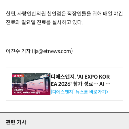
한편, 사랑인한의원 천안점은 직장인들을 위해 매일 야간
진료와 일요일 진료를 실시하고 있다.
이진수 기자 (ljs@etnews.com)
디에스앤지, 'AI EXPO KOR
EA 2026' 참가 성료… AI 전
생애주기 아우르는 통합 솔루
[디에스앤지] 뉴스룸 바로가기>
션 선봬 [영상]
관련 기사