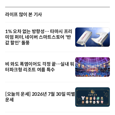
라이프 많이 본 기사
1% 오차 없는 방향성… 타마시 프리
미엄 퍼터, 네이버 스마트스토어 '반
값 할인' 돌풍
비 와도 폭염이어도 걱정 끝…실내 워
터파크형 리조트 여름 특수
[오늘의 운세] 2026년 7월 30일 띠별
운세