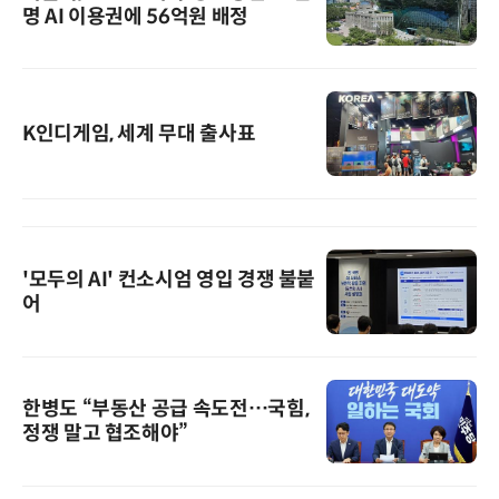
명 AI 이용권에 56억원 배정
K인디게임, 세계 무대 출사표
'모두의 AI' 컨소시엄 영입 경쟁 불붙
어
한병도 “부동산 공급 속도전…국힘,
정쟁 말고 협조해야”