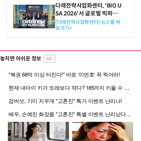
다래전략사업화센터, 'BIO U
SA 2026'서 글로벌 빅파마
와의 비즈니스 미팅 지원…K
[다래전략사업화센터] 뉴스룸 바
로가기>
-바이오 해외 진출 교두보 확
보
놓치면 아쉬운 정보
AD