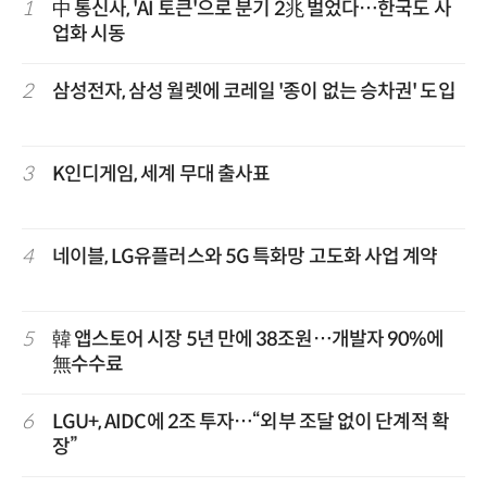
1
中 통신사, 'AI 토큰'으로 분기 2兆 벌었다…한국도 사
업화 시동
2
삼성전자, 삼성 월렛에 코레일 '종이 없는 승차권' 도입
3
K인디게임, 세계 무대 출사표
4
네이블, LG유플러스와 5G 특화망 고도화 사업 계약
5
韓 앱스토어 시장 5년 만에 38조원…개발자 90%에
無수수료
6
LGU+, AIDC에 2조 투자…“외부 조달 없이 단계적 확
장”