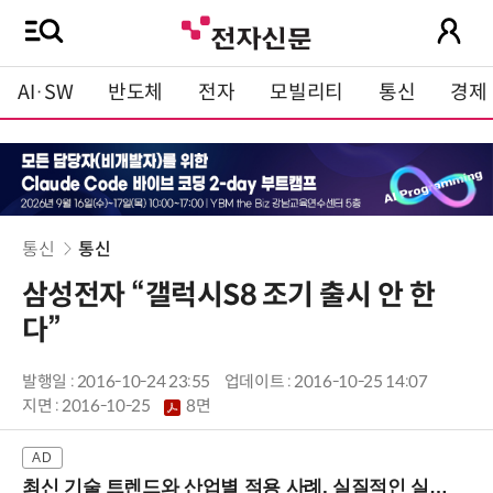
AI·SW
반도체
전자
모빌리티
통신
경제
통신
통신
삼성전자 “갤럭시S8 조기 출시 안 한
다”
발행일 : 2016-10-24 23:55
업데이트 : 2016-10-25 14:07
지면 :
2016-10-25
8면
최신 기술 트렌드와 산업별 적용 사례, 실질적인 실행 전략을 공유 (9/18 양재역)