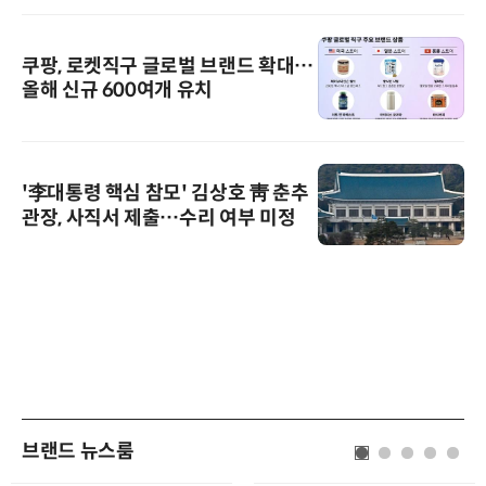
쿠팡, 로켓직구 글로벌 브랜드 확대…
올해 신규 600여개 유치
'李대통령 핵심 참모' 김상호 靑 춘추
관장, 사직서 제출…수리 여부 미정
브랜드 뉴스룸