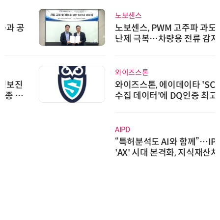
노보센스
노보센스, PWM 고주파 과도 간섭
난제 극복…차량용 전류 감지 증폭
기
와이즈스톤
와이즈스톤, 에이데이타 'SCV 기반
수집 데이터'에 DQ인증 최고 등급
수여
AIPD
“특허분석도 AI와 함께”…IP산업
'AX' 시대 본격화, 지식재산처 1호
AI IP데이터분석사 탄생