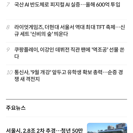
7
국산 AI 반도체로 피지컬 AI 실증…올해 600억 투입
8
라이엇게임즈, 더현대 서울서 역대 최대 TFT 축제…신
규 세트 '신비의 숲' 띄운다
9
쿠팡플레이, 이강인 데뷔전 직관 팬에 '역조공' 선물 쏜
다
10
통신사, '9월 개강' 앞두고 유학생 확보 총력…순증 경
쟁 새 격전지
주요뉴스
서울시, 2.8조 2차 추경…청년 50만