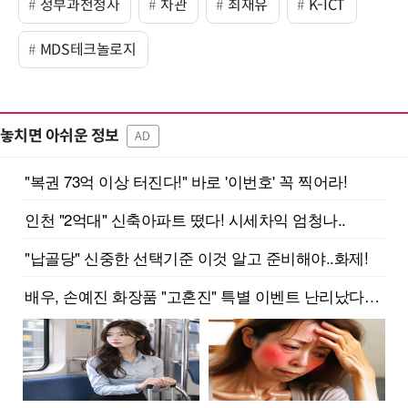
정부과천청사
차관
최재유
K-ICT
MDS테크놀로지
놓치면 아쉬운 정보
AD