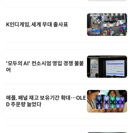
K인디게임, 세계 무대 출사표
'모두의 AI' 컨소시엄 영입 경쟁 불붙
어
애플, 패널 재고 보유기간 확대…OLE
D 주문량 늘었다