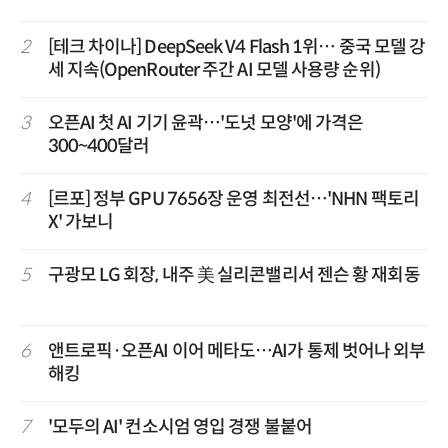
2
[테크 차이나] DeepSeek V4 Flash 1위… 중국 모델 강
세 지속(OpenRouter 주간 AI 모델 사용량 순위)
3
오픈AI 첫 AI 기기 윤곽…'도넛 모양'에 가격은
300~400달러
4
[르포] 정부 GPU 7656장 운영 최전선…'NHN 팩토리
X' 가보니
5
구광모 LG 회장, 내주 美 실리콘밸리서 젠슨 황 재회동
6
앤트로픽·오픈AI 이어 메타도…AI가 통제 벗어나 외부
해킹
7
'모두의 AI' 컨소시엄 영입 경쟁 불붙어