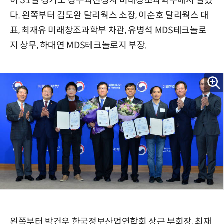
이 31일 경기도 정부과천청사 미래창조과학부에서 열렸
다. 왼쪽부터 김도완 달리웍스 소장, 이순호 달리웍스 대
표, 최재유 미래창조과학부 차관, 유병석 MDS테크놀로
지 상무, 하대연 MDS테크놀로지 부장.
왼쪽부터 박건우 한국정보산업연합회 상근 부회장, 최재