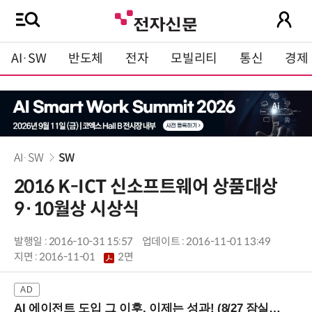
AI·SW
반도체
전자
모빌리티
통신
경제
AI·SW
SW
2016 K-ICT 신소프트웨어 상품대상
9·10월상 시상식
발행일 : 2016-10-31 15:57
업데이트 : 2016-11-01 13:49
지면 :
2016-11-01
2면
AI 에이전트 도입 그 이후, 이제는 성과! (8/27 잠실역)