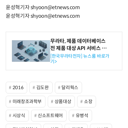
윤성혁기자 shyoon@etnews.com
윤성혁기자 shyoon@etnews.com
무라타, 제품 데이터베이스
전 제품 대상 API 서비스 제
공…73개 제품 카테고리로
[한국무라타전자] 뉴스룸 바로가
기>
확대
2016
김도완
달리웍스
미래창조과학부
상품대상
소장
시상식
신소프트웨어
유병석