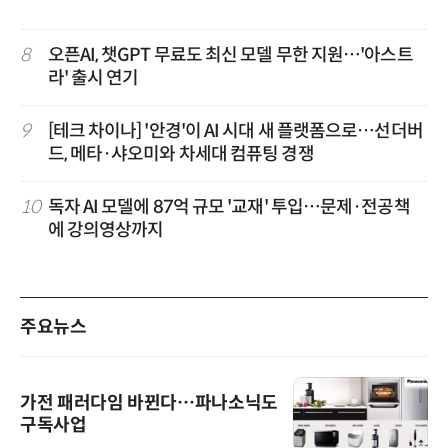
8
오픈AI, 챗GPT 무료도 최신 모델 무한 지원…'아스트
라' 출시 연기
9
[테크 차이나] '안경'이 AI 시대 새 플랫폼으로…선더버
드, 메타·샤오미와 차세대 컴퓨팅 경쟁
10
독자 AI 모델에 87억 규모 '교재' 투입…문제·전공책
에 강의영상까지
주요뉴스
가전 패러다임 바뀐다…파나소닉도
구독사업