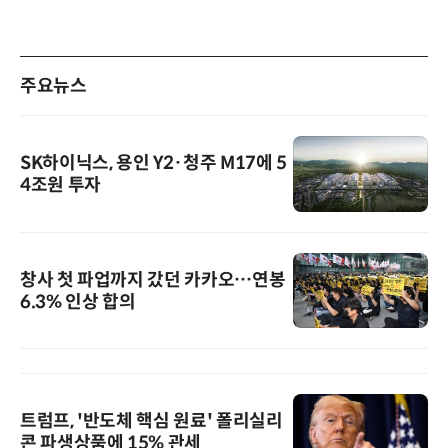
주요뉴스
SK하이닉스, 용인 Y2·청주 M17에 5
4조원 투자
창사 첫 파업까지 갔던 카카오…연봉
6.3% 인상 합의
트럼프, '반도체 핵심 원료' 폴리실리
콘 파생상품에 15% 관세