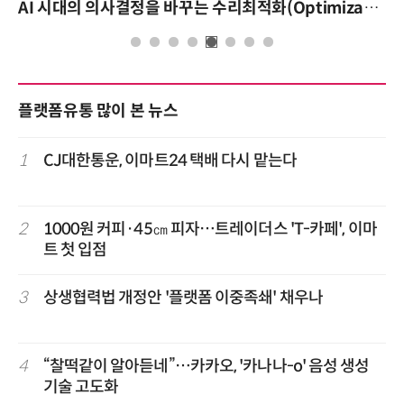
AI 시대의 의사결정을 바꾸는 수리최적화(Optimization): 실제 산업 적용 사례와 활용 전략
플랫폼유통 많이 본 뉴스
1
CJ대한통운, 이마트24 택배 다시 맡는다
2
1000원 커피·45㎝ 피자…트레이더스 'T-카페', 이마
트 첫 입점
3
상생협력법 개정안 '플랫폼 이중족쇄' 채우나
4
“찰떡같이 알아듣네”…카카오, '카나나-o' 음성 생성
기술 고도화