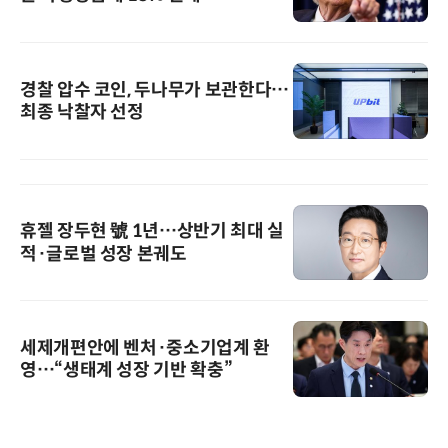
경찰 압수 코인, 두나무가 보관한다…
최종 낙찰자 선정
휴젤 장두현 號 1년…상반기 최대 실
적·글로벌 성장 본궤도
세제개편안에 벤처·중소기업계 환
영…“생태계 성장 기반 확충”