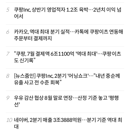
5
쿠팡Inc, 상반기 영업적자 1.2조 육박…2년치 이익 넘
어서
6
카카오, 역대 최대 분기 실적…카톡에 쿠팡이츠 연동해
주문부터 결제까지
7
“쿠팡, 7월 결제액 6조1100억 '역대 최대'…쿠팡이츠
도 신기록”
8
[뉴스줌인] 쿠팡Inc, 2분기 '어닝쇼크'…“내년 중순께
유출 사고 전 수준 회복”
9
우유 감산 협상 8월 말로 연장…산정 기준 놓고 '평행
선'
10
네이버, 2분기 매출 3조3888억원…분기 기준 역대 최
대