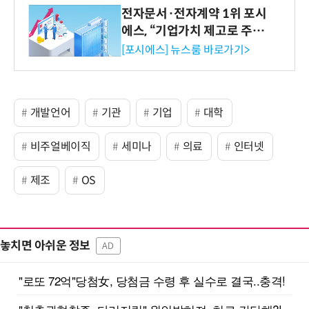
전자문서·전자계약 1위 포시
에스, “기업가치 제고로 주주
환원 강화” 계획 공시
[포시에스] 뉴스룸 바로가기>
개발언어
기관
기업
대학
비주얼베이직
세미나
의료
인터넷
제조
OS
놓치면 아쉬운 정보
AD