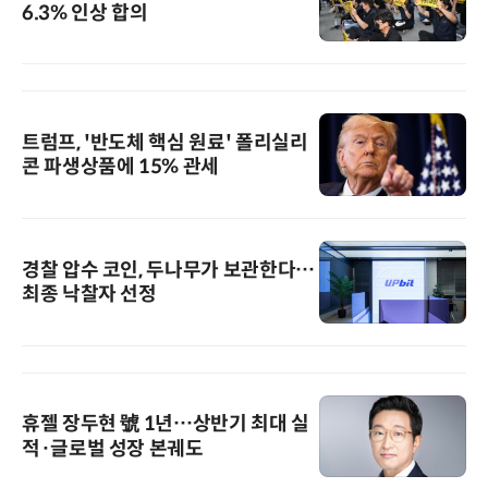
6.3% 인상 합의
트럼프, '반도체 핵심 원료' 폴리실리
콘 파생상품에 15% 관세
경찰 압수 코인, 두나무가 보관한다…
최종 낙찰자 선정
휴젤 장두현 號 1년…상반기 최대 실
적·글로벌 성장 본궤도