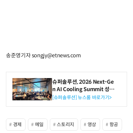
송준영기자 songjy@etnews.com
슈퍼솔루션, 2026 Next-Ge
n AI Cooling Summit 성황
리 성료
[슈퍼솔루션] 뉴스룸 바로가기>
경제
메일
스토리지
영상
항공