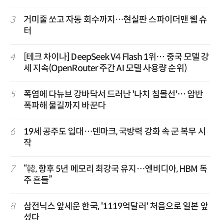
3
거미줄 쏘고 자동 회수까지…현실판 스파이더맨 웹 슈
터
4
[테크 차이나] DeepSeek V4 Flash 1위… 중국 모델 강
세 지속(OpenRouter 주간 AI 모델 사용량 순위)
5
폭염에 다뉴브 강바닥서 드러난 '나치 침몰선'… 암반
폭파해 물길까지 바꾼다
6
19세 공주도 입대…덴마크, 국방력 강화 속 군 복무 시
작
7
“韓, 향후 5년 메모리 최강국 유지…엔비디아, HBM 독
주 흔들”
8
삼전닉스 앞세운 한국, '1119억달러' 처음으로 일본 앞
섰다