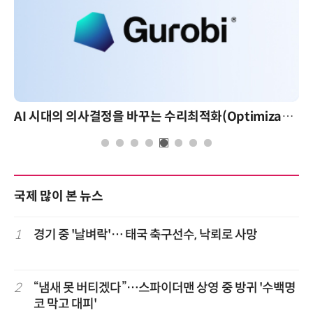
AI 시대의 의사결정을 바꾸는 수리최적화(Optimization): 실제 산업 적용 사례와 활용 전략
국제 많이 본 뉴스
1
경기 중 '날벼락'… 태국 축구선수, 낙뢰로 사망
2
“냄새 못 버티겠다”…스파이더맨 상영 중 방귀 '수백명
코 막고 대피'