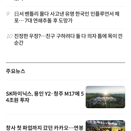
9
日서 벤틀리 몰다 사고낸 유명 한국인 인플루언서 체
포… 7대 연쇄추돌 후 도망가
10
진정한 우정?…친구 구하려다 둘 다 의자 틈에 목이 낀
순간
주요뉴스
SK하이닉스, 용인 Y2·청주 M17에 5
4조원 투자
창사 첫 파업까지 갔던 카카오…연봉