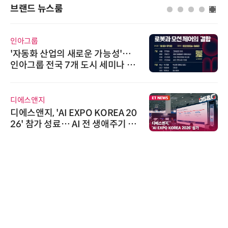
브랜드 뉴스룸
인아그룹
'자동화 산업의 새로운 가능성'…
인아그룹 전국 7개 도시 세미나 페
어 개최
디에스앤지
디에스앤지, 'AI EXPO KOREA 20
26' 참가 성료… AI 전 생애주기 아
우르는 통합 솔루션 선봬