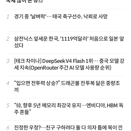
국제 많이 본 뉴스
1
경기 중 '날벼락'… 태국 축구선수, 낙뢰로 사망
2
삼전닉스 앞세운 한국, '1119억달러' 처음으로 일본 앞
섰다
3
[테크 차이나] DeepSeek V4 Flash 1위… 중국 모델 강
세 지속(OpenRouter 주간 AI 모델 사용량 순위)
4
“입으면 전투력 상승?” 드래곤볼 전투복 닮은 중량조
끼
5
“韓, 향후 5년 메모리 최강국 유지…엔비디아, HBM 독
주 흔들”
6
진정한 우정?…친구 구하려다 둘 다 의자 틈에 목이 낀