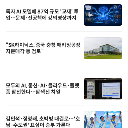
독자 AI 모델에 87억 규모 '교재' 투
입…문제·전공책에 강의영상까지
“SK하이닉스, 중국 충칭 패키징공장
지분매각 등 검토”
모두의 AI, 통신·AI·클라우드·플랫
폼 참전한다…탐색전 치열
김민석·정청래, 초박빙 대결로…'호
남·수도권' 표심이 승부 가른다