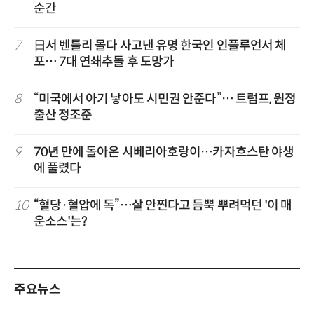
순간
7
日서 벤틀리 몰다 사고낸 유명 한국인 인플루언서 체
포… 7대 연쇄추돌 후 도망가
8
“미국에서 아기 낳아도 시민권 안준다”… 트럼프, 원정
출산 정조준
9
70년 만에 돌아온 시베리아호랑이…카자흐스탄 야생
에 풀렸다
10
“혈당·혈압에 독”…살 안찐다고 듬뿍 뿌려먹던 '이 매
운소스'는?
주요뉴스