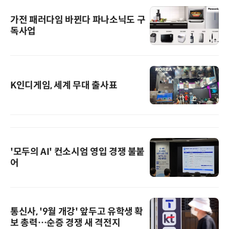
가전 패러다임 바뀐다 파나소닉도 구
독사업
K인디게임, 세계 무대 출사표
'모두의 AI' 컨소시엄 영입 경쟁 불붙
어
통신사, '9월 개강' 앞두고 유학생 확
보 총력…순증 경쟁 새 격전지