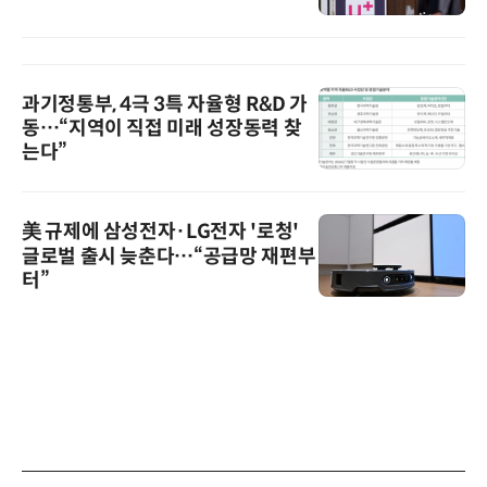
과기정통부, 4극 3특 자율형 R&D 가
동…“지역이 직접 미래 성장동력 찾
는다”
美 규제에 삼성전자·LG전자 '로청'
글로벌 출시 늦춘다…“공급망 재편부
터”