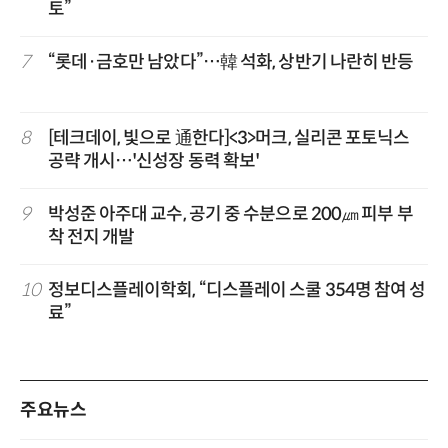
토”
7
“롯데·금호만 남았다”…韓 석화, 상반기 나란히 반등
8
[테크데이, 빛으로 通한다]<3>머크, 실리콘 포토닉스
공략 개시…'신성장 동력 확보'
9
박성준 아주대 교수, 공기 중 수분으로 200㎛ 피부 부
착 전지 개발
10
정보디스플레이학회, “디스플레이 스쿨 354명 참여 성
료”
주요뉴스