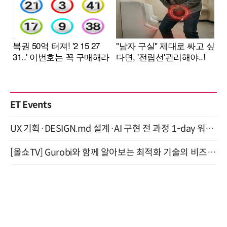
ET Events
UX 기획·DESIGN.md 설계·AI 구현 전 과정 1-day 워크숍 with Claude Code·Codex 9월 15일 개최
[올쇼TV] Gurobi와 함께 알아보는 최적화 기술의 비즈니스 활용 (8월 20일 생방송)