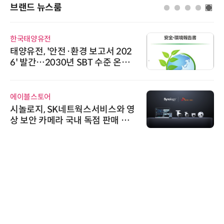
브랜드 뉴스룸
한국태양유전
태양유전, '안전·환경 보고서 202
6' 발간…2030년 SBT 수준 온실
가스 감축 추진
에이블스토어
시놀로지, SK네트웍스서비스와 영
상 보안 카메라 국내 독점 판매 파
트너십 체결