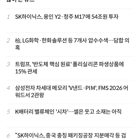
1
SK하이닉스, 용인 Y2·청주 M17에 54조원 투자
2
檢, LG화학·한화솔루션 등 7개사 압수수색…담합 의
혹
3
트럼프, '반도체 핵심 원료' 폴리실리콘 파생상품에
15% 관세
4
삼성전자 차세대 메모리 'V낸드·PIM', FMS 2026 어
워드서 2관왕
5
K배터리 밸류체인 '시차'…셀은 웃고 소재는 아직
6
“SK하이닉스, 중국 충칭 패키징공장 지분매각 등 검