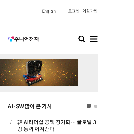
English
로그인
회원가입
AI·SW 많이 본 기사
1
韓 AI리더십 공백 장기화… 글로벌 3
6
美 행정부,
강 동력 꺼져간다
보안 테스