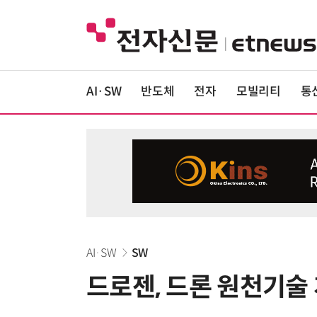
AI·SW
반도체
전자
모빌리티
통
AI·SW
SW
드로젠, 드론 원천기술 