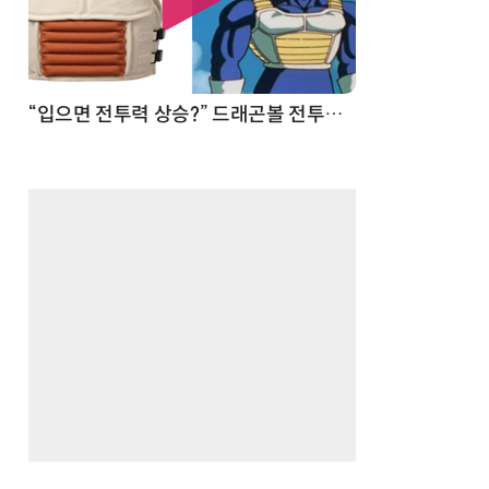
 순간
“입으면 전투력 상승?” 드래곤볼 전투복 닮은 중량조끼