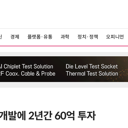
신
경제
플랫폼·유통
과학
정치·정책
오피니언
개발에 2년간 60억 투자
6
美 행정부, AI 모델 '해킹 등 사이버
보안 테스트' 의무화