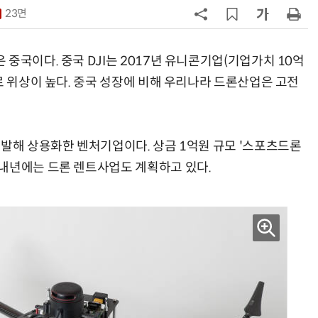
23면
7
구광모 LG 회장, 내주 美 실리콘밸리
서 젠슨 황 재회동
중국이다. 중국 DJI는 2017년 유니콘기업(기업가치 10억
8
[르포] 정부 GPU 7656장 운영 최전
로 위상이 높다. 중국 성장에 비해 우리나라 드론산업은 고전
선…'NHN 팩토리X' 가보니
9
국산 CSP사 '마켓플레이스' 커졌
다…5개사 등록 솔루션 1439개
개발해 상용화한 벤처기업이다. 상금 1억원 규모 '스포츠드론
내년에는 드론 렌트사업도 계획하고 있다.
10
코히어, 통제 가능한 소버린 AI 지
원…“韓이 아태 승부처”