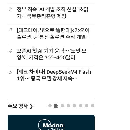
2
정부 직속 'AI 개발 조직 신설' 초읽
7
구광모 L
기…국무총리훈령 제정
서 젠슨 
3
[테크데이, 빛으로 通한다]<2>오이
8
[르포] 정
솔루션, 광 통신 솔루션 수직 계열
선…'NH
화…'실리콘 포토닉스·CPO 집중 공
략'
4
오픈AI 첫 AI 기기 윤곽…'도넛 모
9
국산 CS
양'에 가격은 300~400달러
다…5개사
5
[테크 차이나] DeepSeek V4 Flash
10
코히어, 
1위… 중국 모델 강세 지속
원…“韓이
(OpenRouter 주간 AI 모델 사용량
순위)
주요 행사
❯