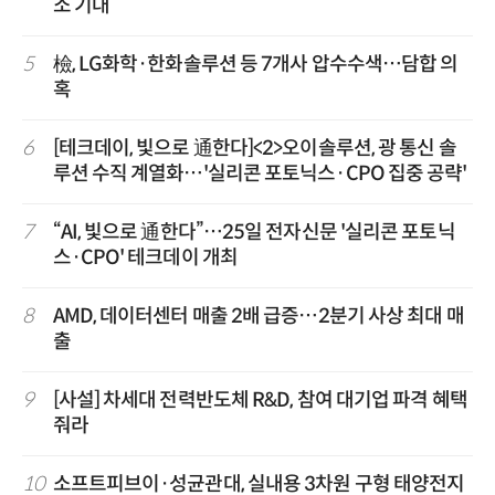
소 기대
5
檢, LG화학·한화솔루션 등 7개사 압수수색…담합 의
혹
6
[테크데이, 빛으로 通한다]<2>오이솔루션, 광 통신 솔
루션 수직 계열화…'실리콘 포토닉스·CPO 집중 공략'
7
“AI, 빛으로 通한다”…25일 전자신문 '실리콘 포토닉
스·CPO' 테크데이 개최
8
AMD, 데이터센터 매출 2배 급증…2분기 사상 최대 매
출
9
[사설] 차세대 전력반도체 R&D, 참여 대기업 파격 혜택
줘라
10
소프트피브이·성균관대, 실내용 3차원 구형 태양전지