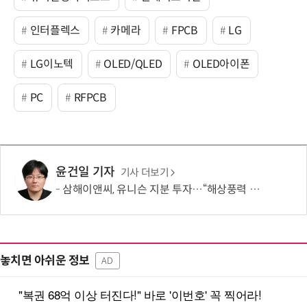
인터플렉스
카메라
FPCB
LG
LG이노텍
OLED/QLED
OLED아이폰
PC
RFPCB
윤건일 기자
기사 더보기
삼해이앤씨, 유니슨 지분 투자…“해상풍력 시너지 도모”
놓치면 아쉬운 정보
AD