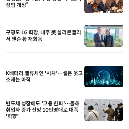
상법 개정”
구광모 LG 회장, 내주 美 실리콘밸리
서 젠슨 황 재회동
K배터리 밸류체인 '시차'…셀은 웃고
소재는 아직
반도체 성장에도 '고용 한파'…올해
취업자 증가 전망 10만명대로 대폭
'하향'