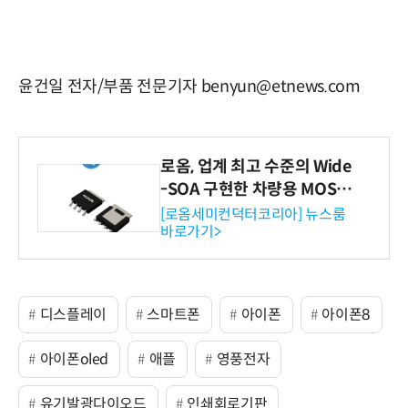
윤건일 전자/부품 전문기자 benyun@etnews.com
로옴, 업계 최고 수준의 Wide
-SOA 구현한 차량용 MOSF
ET 개발
[로옴세미컨덕터코리아] 뉴스룸
바로가기>
디스플레이
스마트폰
아이폰
아이폰8
아이폰oled
애플
영풍전자
유기발광다이오드
인쇄회로기판