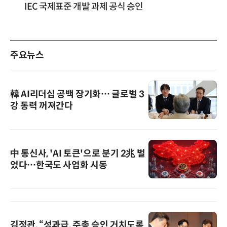
IEC 국제표준 개발 과제 공식 승인
주요뉴스
韓 AI리더십 공백 장기화… 글로벌 3
강 동력 꺼져간다
中 통신사, 'AI 토큰'으로 분기 2兆 벌
었다…한국도 사업화 시동
김정관, “성과급, 주총 승인 거치도록