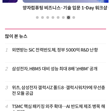
양자컴퓨팅 비즈니스·기술 입문 1-Day 워크샵 - 큐비트·양자 알고리듬·Qiskit 실습으로 이해하는 차세대
많이 본 뉴스
1
외면받는 SiC 전력반도체, 정부 5000억 R&D 난항
2
삼성전자, HBM5 대비 성능 최대 8배 'zHBM' 공개
3
위츠, 삼성전자 갤럭시Z 폴드8·갤럭시워치9에 무선충
전 모듈 공급
4
TSMC 핵심 패키징 외주 확대…AI 반도체 제조 병목 해