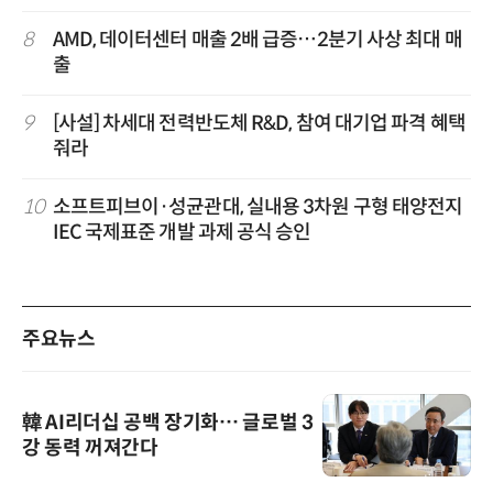
8
AMD, 데이터센터 매출 2배 급증…2분기 사상 최대 매
출
9
[사설] 차세대 전력반도체 R&D, 참여 대기업 파격 혜택
줘라
10
소프트피브이·성균관대, 실내용 3차원 구형 태양전지
IEC 국제표준 개발 과제 공식 승인
주요뉴스
韓 AI리더십 공백 장기화… 글로벌 3
강 동력 꺼져간다