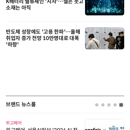
K배터리 밸류체인 '시차'…셀은 웃고
소재는 아직
반도체 성장에도 '고용 한파'…올해
취업자 증가 전망 10만명대로 대폭
'하향'
브랜드 뉴스룸
위고페어