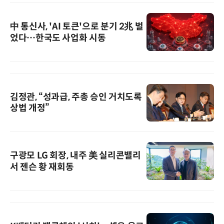
中 통신사, 'AI 토큰'으로 분기 2兆 벌
었다…한국도 사업화 시동
김정관, “성과급, 주총 승인 거치도록
상법 개정”
구광모 LG 회장, 내주 美 실리콘밸리
서 젠슨 황 재회동