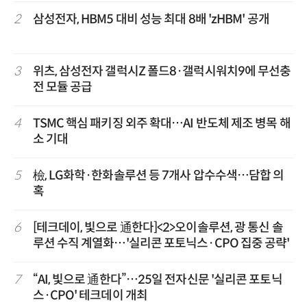
2
삼성전자, HBM5 대비 성능 최대 8배 'zHBM' 공개
3
위츠, 삼성전자 갤럭시Z 폴드8·갤럭시워치9에 무선충
전 모듈 공급
4
TSMC 핵심 패키징 외주 확대…AI 반도체 제조 병목 해
소 기대
5
檢, LG화학·한화솔루션 등 7개사 압수수색…담합 의
혹
6
[테크데이, 빛으로 通한다]<2>오이솔루션, 광 통신 솔
루션 수직 계열화…'실리콘 포토닉스·CPO 집중 공략'
7
“AI, 빛으로 通한다”…25일 전자신문 '실리콘 포토닉
스·CPO' 테크데이 개최