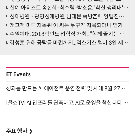
신예 아티스트 송한희·최수림·박소윤, '착한 생리대' 클라우드나인 전속모델 낙점
성애병원 · 광명성애병원, 남대문 쪽방촌에 양털침구류 전달
개그맨 미투 지목된 이 씨는 누구? "지목되다니 믿기지 않아"
수원여대, 2018학년도 입학식 개최.. “함께 즐기는 스토리텔링 입학식”
강성훈 위해 공탁금 마련까지...젝스키스 멤버 3인 재결합 전 힘 모았던 사연
ET Events
성과를 만드는 AI 에이전트 운영 전략 및 사례 8월 27일 개최
[올쇼TV] AI 인프라를 관측하고, AI로 운영을 혁신하다 (8월 11일 생방송)
주요 행사
❯