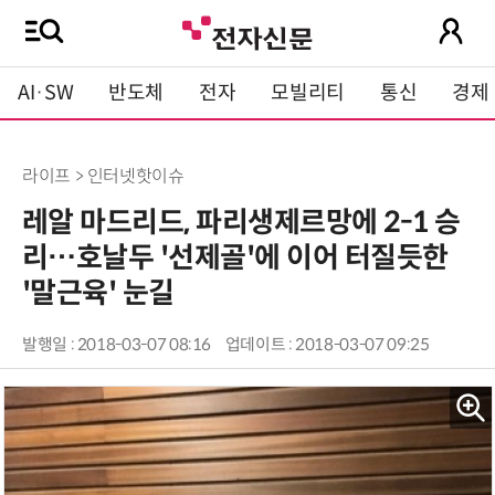
AI·SW
반도체
전자
모빌리티
통신
경제
라이프 > 인터넷핫이슈
레알 마드리드, 파리생제르망에 2-1 승
리…호날두 '선제골'에 이어 터질듯한
'말근육' 눈길
발행일 : 2018-03-07 08:16
업데이트 : 2018-03-07 09:25