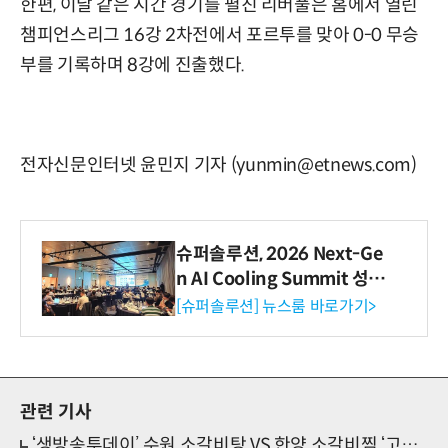
한편, 이날 같은 시간 경기를 펼친 리버풀은 홈에서 열린
챔피언스리그 16강 2차전에서 포르투를 맞아 0-0 무승
부를 기록하며 8강에 진출했다.
전자신문인터넷 윤민지 기자 (yunmin@etnews.com)
슈퍼솔루션, 2026 Next-Ge
n AI Cooling Summit 성황
리 성료
[슈퍼솔루션] 뉴스룸 바로가기>
관련 기사
‘생방송투데이’ 수원 소갈비탕 VS 한양 소갈비찜 ‘고기계 VIP 대결’