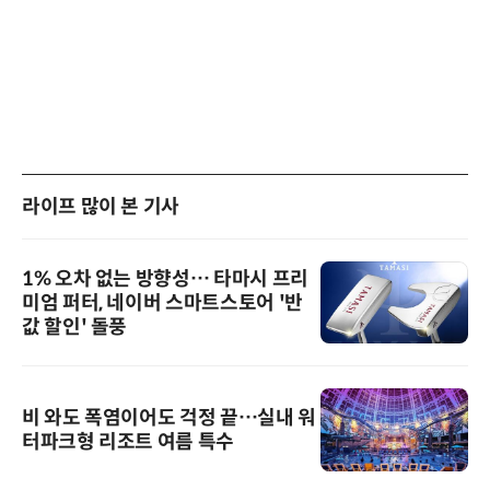
라이프 많이 본 기사
1% 오차 없는 방향성… 타마시 프리
미엄 퍼터, 네이버 스마트스토어 '반
값 할인' 돌풍
비 와도 폭염이어도 걱정 끝…실내 워
터파크형 리조트 여름 특수