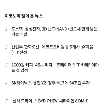
이코노미 많이 본 뉴스
1
포스텍·삼성전자, 3D 낸드(NAND) 반도체 한계 넘는
기술 개발
2
산업부, 한화오션·에코프로비엠 등 5개사 '슈퍼 을
(乙)' 선정
3
1000원 커피·45㎝ 피자…트레이더스 'T-카페', 이마
트 첫 입점
4
SK하이닉스, 용인 Y2·청주 M17에 54조원 투자
5
[신차 드라이브] BYD, PHEV '씨라이언 6 DM-i'