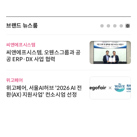
브랜드 뉴스룸
씨앤에프시스템
씨앤에프시스템, 오웬스그룹과 공
공 ERP·DX 사업 협력
위고페어
위고페어, 서울AI허브 '2026 AI 전
환(AX) 지원사업' 컨소시엄 선정