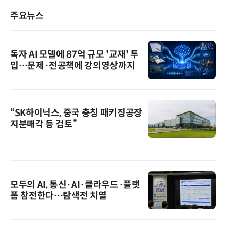
주요뉴스
독자 AI 모델에 87억 규모 '교재' 투
입…문제·전공책에 강의영상까지
“SK하이닉스, 중국 충칭 패키징공장
지분매각 등 검토”
모두의 AI, 통신·AI·클라우드·플랫
폼 참전한다…탐색전 치열