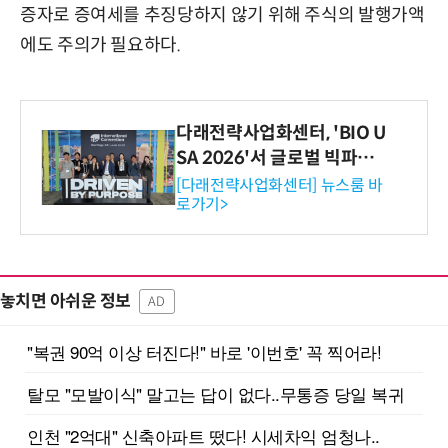
증자로 증여세를 추징당하지 않기 위해 주식의 발행가액
에도 주의가 필요하다.
다래전략사업화센터, 'BIO U
SA 2026'서 글로벌 빅파마
와의 비즈니스 미팅 지원…K
[다래전략사업화센터] 뉴스룸 바
로가기>
-바이오 해외 진출 교두보 확
보
놓치면 아쉬운 정보
AD