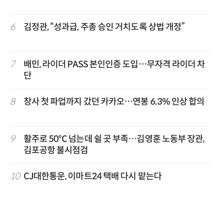
6
김정관, “성과급, 주총 승인 거치도록 상법 개정”
7
배민, 라이더 PASS 본인인증 도입…무자격 라이더 차
단
8
창사 첫 파업까지 갔던 카카오…연봉 6.3% 인상 합의
9
활주로 50℃ 넘는데 쉴 곳 부족…김영훈 노동부 장관,
김포공항 불시점검
10
CJ대한통운, 이마트24 택배 다시 맡는다