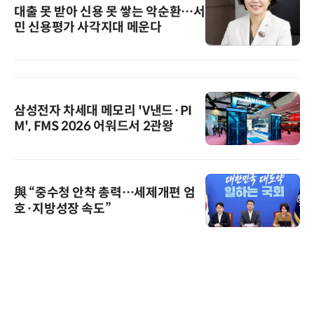
대출 못 받아 신용 못 쌓는 악순환…서
민 신용평가 사각지대 메운다
삼성전자 차세대 메모리 'V낸드·PI
M', FMS 2026 어워드서 2관왕
與 “중수청 안착 총력…세제개편 엄
호·지방성장 속도”