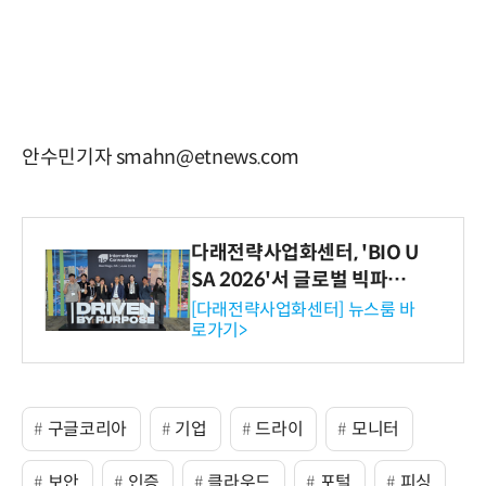
안수민기자 smahn@etnews.com
다래전략사업화센터, 'BIO U
SA 2026'서 글로벌 빅파마
와의 비즈니스 미팅 지원…K
[다래전략사업화센터] 뉴스룸 바
로가기>
-바이오 해외 진출 교두보 확
보
구글코리아
기업
드라이
모니터
보안
인증
클라우드
포털
피싱