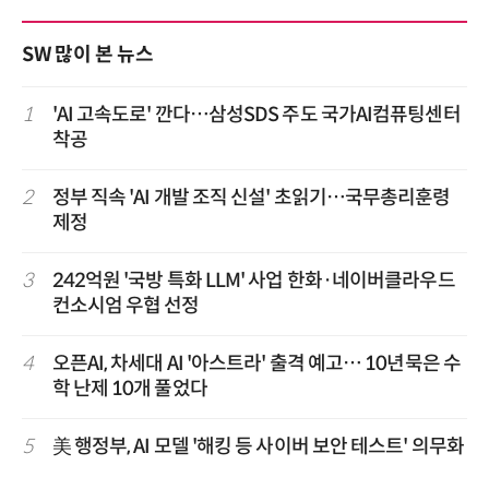
SW 많이 본 뉴스
1
'AI 고속도로' 깐다…삼성SDS 주도 국가AI컴퓨팅센터
착공
2
정부 직속 'AI 개발 조직 신설' 초읽기…국무총리훈령
제정
3
242억원 '국방 특화 LLM' 사업 한화·네이버클라우드
컨소시엄 우협 선정
4
오픈AI, 차세대 AI '아스트라' 출격 예고… 10년묵은 수
학 난제 10개 풀었다
5
美 행정부, AI 모델 '해킹 등 사이버 보안 테스트' 의무화