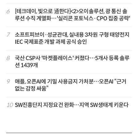
6
[테크데이, 빛으로 通한다]<2>오이솔루션, 광 통신 솔
루션 수직 계열화…'실리콘 포토닉스·CPO 집중 공략'
7
소프트피브이·성균관대, 실내용 3차원 구형 태양전지
IEC 국제표준 개발 과제 공식 승인
8
국산 CSP사 '마켓플레이스' 커졌다…5개사 등록 솔루
션 1439개
9
애플, 오픈AI에 기밀 사용금지 가처분…오픈AI “근거
없는 감정 싸움”
10
SW진흥단지 지정요건 완화…지역 SW생태계 키운다