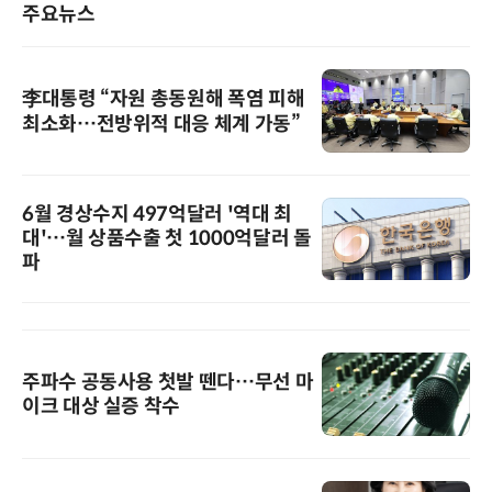
주요뉴스
李대통령 “자원 총동원해 폭염 피해
최소화…전방위적 대응 체계 가동”
6월 경상수지 497억달러 '역대 최
대'…월 상품수출 첫 1000억달러 돌
파
주파수 공동사용 첫발 뗀다…무선 마
이크 대상 실증 착수