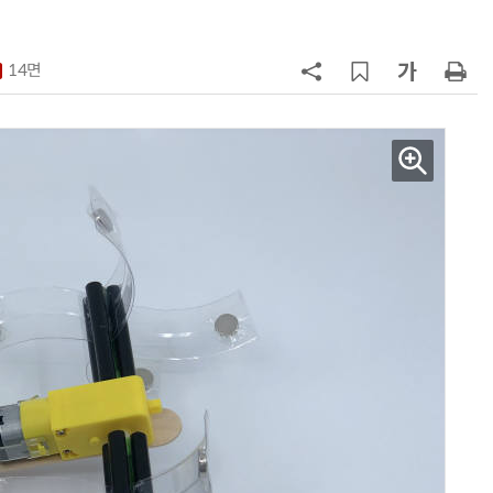
7
국산 CSP사 '마켓플레이스' 커졌
다…5개사 등록 솔루션 1439개
14면
8
코히어, 통제 가능한 소버린 AI 지
원…“韓이 아태 승부처”
9
앤트로픽·오픈AI 이어 메타도…AI
가 통제 벗어나 외부 해킹
10
애플, 오픈AI에 기밀 사용금지 가처
분…오픈AI “근거 없는 감정 싸움”