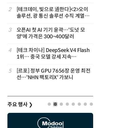
2
[테크데이, 빛으로 通한다]<2>오이
7
국산 CS
솔루션, 광 통신 솔루션 수직 계열
다…5개사
화…'실리콘 포토닉스·CPO 집중 공
략'
3
오픈AI 첫 AI 기기 윤곽…'도넛 모
8
코히어, 
양'에 가격은 300~400달러
원…“韓이
4
[테크 차이나] DeepSeek V4 Flash
9
앤트로픽·
1위… 중국 모델 강세 지속
가 통제 
(OpenRouter 주간 AI 모델 사용량
순위)
5
[르포] 정부 GPU 7656장 운영 최전
10
애플, 오
선…'NHN 팩토리X' 가보니
분…오픈A
주요 행사
❯