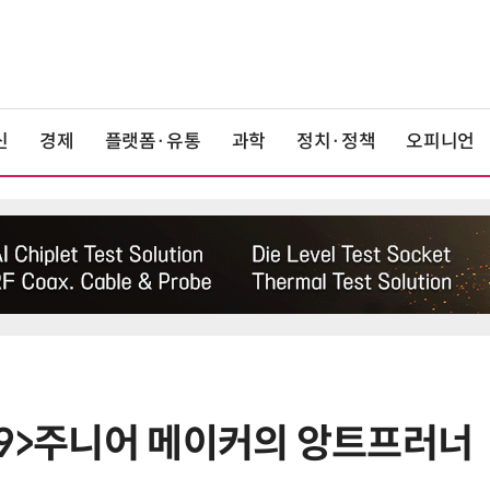
신
경제
플랫폼·유통
과학
정치·정책
오피니언
<9>주니어 메이커의 앙트프러너
6
구광모 LG 회장, 내주 美 실리콘밸리
서 젠슨 황 재회동