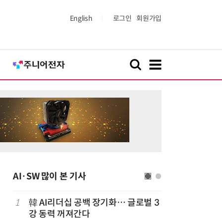
English
로그인
회원가입
AI·SW 많이 본 기사
1
韓 AI리더십 공백 장기화… 글로벌 3
6
구광모 L
강 동력 꺼져간다
서 젠슨 