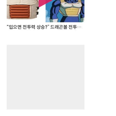
 순간
“입으면 전투력 상승?” 드래곤볼 전투복 닮은 중량조끼