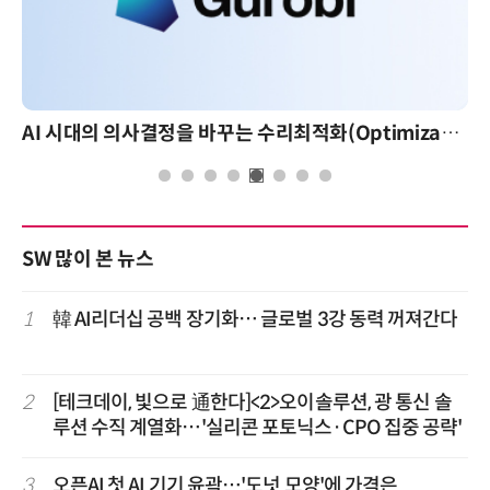
AI 시대의 의사결정을 바꾸는 수리최적화(Optimization): 실제 산업 적용 사례와 활용 전략
SW 많이 본 뉴스
1
韓 AI리더십 공백 장기화… 글로벌 3강 동력 꺼져간다
2
[테크데이, 빛으로 通한다]<2>오이솔루션, 광 통신 솔
루션 수직 계열화…'실리콘 포토닉스·CPO 집중 공략'
3
오픈AI 첫 AI 기기 윤곽…'도넛 모양'에 가격은