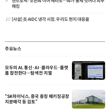
9
앤트로픽·오픈AI 이어 메타도…AI가 통제 벗어나 외부
해킹
10
[사설] 美 AIDC 냉각 시장, 우리도 현지 대응을
주요뉴스
모두의 AI, 통신·AI·클라우드·플랫
폼 참전한다…탐색전 치열
“SK하이닉스, 중국 충칭 패키징공장
지분매각 등 검토”