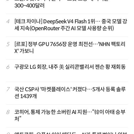
300~400달러
4
[테크 차이나] DeepSeek V4 Flash 1위… 중국 모델 강
세 지속(OpenRouter 주간 AI 모델 사용량 순위)
5
[르포] 정부 GPU 7656장 운영 최전선…'NHN 팩토리
X' 가보니
6
구광모 LG 회장, 내주 美 실리콘밸리서 젠슨 황 재회동
7
국산 CSP사 '마켓플레이스' 커졌다…5개사 등록 솔루
션 1439개
8
코히어, 통제 가능한 소버린 AI 지원…“韓이 아태 승부
처”