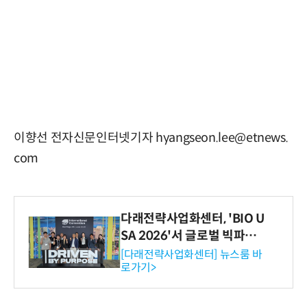
이향선 전자신문인터넷기자 hyangseon.lee@etnews.
com
다래전략사업화센터, 'BIO U
SA 2026'서 글로벌 빅파마
와의 비즈니스 미팅 지원…K
[다래전략사업화센터] 뉴스룸 바
로가기>
-바이오 해외 진출 교두보 확
보