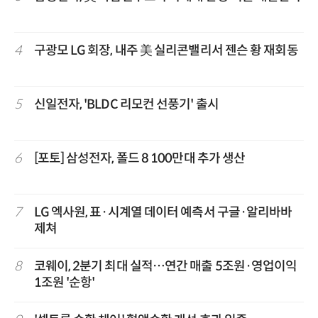
4
구광모 LG 회장, 내주 美 실리콘밸리서 젠슨 황 재회동
5
신일전자, 'BLDC 리모컨 선풍기' 출시
6
[포토] 삼성전자, 폴드 8 100만대 추가 생산
7
LG 엑사원, 표·시계열 데이터 예측서 구글·알리바바
제쳐
8
코웨이, 2분기 최대 실적…연간 매출 5조원·영업이익
1조원 '순항'