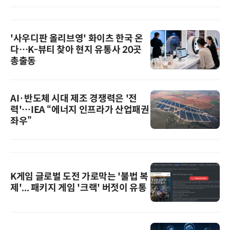
'사우디판 올리브영' 화이츠 한국 온
다…K-뷰티 찾아 현지 유통사 20곳
총출동
AI·반도체 시대 제조 경쟁력은 '전
력'…IEA “에너지 인프라가 산업패권
좌우”
K게임 글로벌 도전 가로막는 '불법 복
제'... 패키지 게임 '크랙' 버젓이 유통