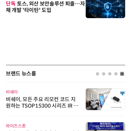
단독
토스, 외산 보안솔루션 퇴출…자
체 개발 '타이탄' 도입
브랜드 뉴스룸
AIPD
코드 지
“특허분석도 AI와 함께”…I
 IR 수
'AX' 시대 본격화, 지식재산처
AI IP데이터분석사 탄생
인아그룹