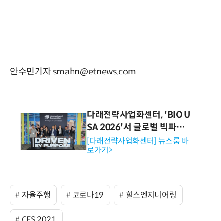
안수민기자 smahn@etnews.com
다래전략사업화센터, 'BIO U
SA 2026'서 글로벌 빅파마
와의 비즈니스 미팅 지원…K
[다래전략사업화센터] 뉴스룸 바
로가기>
-바이오 해외 진출 교두보 확
보
자율주행
코로나19
힐스엔지니어링
CES 2021