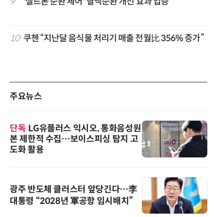
9
'셀트론 순환 체어' 혈액순환 개선 효과 입증
10
쿠첸 “지난달 음식물 처리기 매출 전월比 356% 증가”
주요뉴스
단독
LG유플러스 익시오, 통화음성원
본 제한적 수집…보이스피싱 탐지 고
도화 활용
광주 반도체 클러스터 앞당긴다…李
대통령 “2028년 軍공항 임시배치”