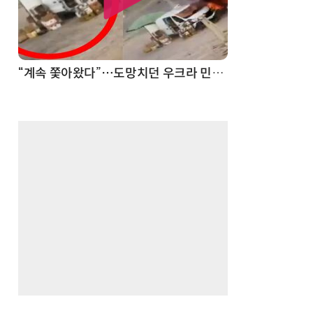
“계속 쫓아왔다”…도망치던 우크라 민간인 공격한 러 자폭 드론