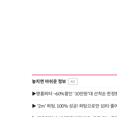
놓치면 아쉬운 정보
AD
▶명품퍼터 ~60%할인 '10만원'대 선착순 한정
▶ '2m' 퍼팅, 100% 성공! 퍼팅으로만 10타 줄