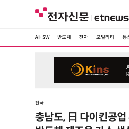
AI·SW
반도체
전자
모빌리티
통
전국
충남도, 日 다이킨공업 