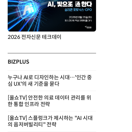
2026 전자신문 테크데이
제8회 AI정
BIZPLUS
누구나 AI로 디자인하는 시대…'인간 중
심 UX'의 새 기준을 묻다
[올쇼TV] 안전한 의료 데이터 관리를 위
한 통합 인프라 전략
[올쇼TV] 스플렁크가 제시하는 "AI 시대
의 옵저버빌리티" 전략