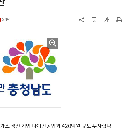
산
7
[르포]아이들이 직접 첨단 전자현미
경 다루며 과학원리 체득...과학체험
24면
제공 '주니어닥터' 현장
8
전북 김제에 캐나다 첨단 배터리 기
업 들어선다…2030년까지 893억
투입
9
화성시, 중고생 40명 대상 반도체 공
유학교 마무리
10
KIST, 기존 반도체 공정으로 전기·
빛 신호 한 번에 읽는 '광반도체 BCI
칩' 구현
 가스 생산 기업 다이킨공업과 420억원 규모 투자협약