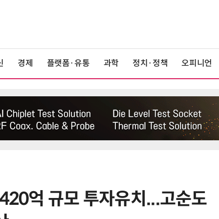
신
경제
플랫폼·유통
과학
정치·정책
오피니언
420억 규모 투자유치...고순도
6
전남광주 공공기관 통합…근무배치
·조직 재편 등 '첩첩산중'