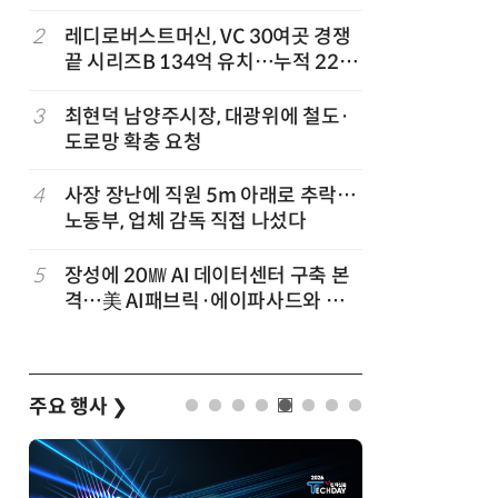
'2030년 6월 양산' 목표
2
레디로버스트머신, VC 30여곳 경쟁
7
[르포]아
끝 시리즈B 134억 유치…누적 229
경 다루며
억
제공 '주
3
최현덕 남양주시장, 대광위에 철도·
8
전북 김제
도로망 확충 요청
업 들어선
투입
4
사장 장난에 직원 5m 아래로 추락…
9
화성시, 
노동부, 업체 감독 직접 나섰다
유학교 
5
장성에 20㎿ AI 데이터센터 구축 본
10
KIST,
격…美 AI패브릭·에이파사드와 업
빛 신호 한
무협약
칩' 구현
주요 행사
❯