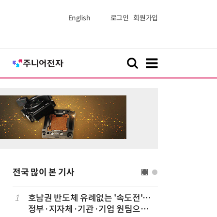
English
로그인
회원가입
전국 많이 본 기사
1
호남권 반도체 유례없는 '속도전'…
6
전남광주
정부·지자체·기관·기업 원팀으로
·조직 재