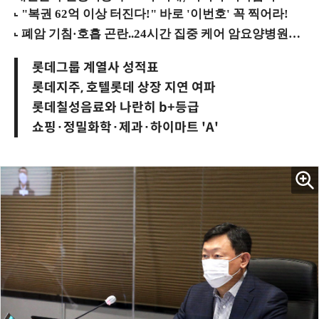
롯데그룹 계열사 성적표
롯데지주, 호텔롯데 상장 지연 여파
롯데칠성음료와 나란히 b+등급
쇼핑·정밀화학·제과·하이마트 'A'