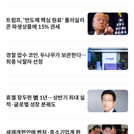
트럼프, '반도체 핵심 원료' 폴리실리
콘 파생상품에 15% 관세
경찰 압수 코인, 두나무가 보관한다…
최종 낙찰자 선정
휴젤 장두현 號 1년…상반기 최대 실
적·글로벌 성장 본궤도
세제개편안에 벤처·중소기업계 환