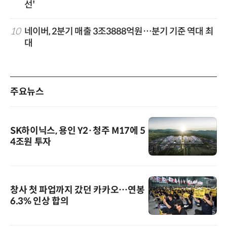
선'
10
네이버, 2분기 매출 3조3888억원…분기 기준 역대 최
대
주요뉴스
SK하이닉스, 용인 Y2·청주 M17에 5
4조원 투자
창사 첫 파업까지 갔던 카카오…연봉
6.3% 인상 합의