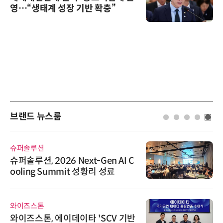
영…“생태계 성장 기반 확충”
브랜드 뉴스룸
에이블스토어
I C
시놀로지, SK네트웍스서비스와 
상 보안 카메라 국내 독점 판매 파
트너십 체결
비쉐이
 기반
비쉐이, 모든 주요 리모컨 코드 지