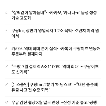
4
“찰떡같이 알아듣네”…카카오, '카나나-o' 음성 생성
기술 고도화
5
쿠팡Inc, 상반기 영업적자 1.2조 육박…2년치 이익 넘
어서
6
카카오, 역대 최대 분기 실적…카톡에 쿠팡이츠 연동해
주문부터 결제까지
7
“쿠팡, 7월 결제액 6조1100억 '역대 최대'…쿠팡이츠
도 신기록”
8
[뉴스줌인] 쿠팡Inc, 2분기 '어닝쇼크'…“내년 중순께
유출 사고 전 수준 회복”
9
우유 감산 협상 8월 말로 연장…산정 기준 놓고 '평행