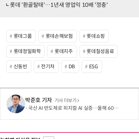
롯데 '환골탈태'…1년새 영업익 10배 '껑충'
롯데그룹
롯데손해보험
롯데쇼핑
롯데정밀화학
롯데지주
롯데칠성음료
신동빈
전기차
DB
ESG
박준호 기자
기사 더보기
국산 AI 반도체로 피지컬 AI 실증…올해 600억 투입