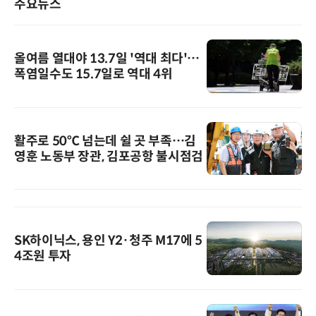
주요뉴스
올여름 열대야 13.7일 '역대 최다'…
폭염일수도 15.7일로 역대 4위
활주로 50℃ 넘는데 쉴 곳 부족…김
영훈 노동부 장관, 김포공항 불시점검
SK하이닉스, 용인 Y2·청주 M17에 5
4조원 투자