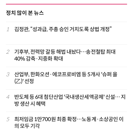
정치 많이 본 뉴스
1
김정관, “성과급, 주총 승인 거치도록 상법 개정”
2
기후부, 전력망 갈등 해법 내놨다…송전철탑 최대
40% 감축·지중화 확대
3
산업부, 한화오션·에코프로비엠 등 5개사 '슈퍼 을
(乙)' 선정
4
반도체 등 6대 첨단산업 '국내생산세액공제' 신설… 지
방 생산 시 혜택
5
최저임금 1만700원 최종 확정…노동계·소상공인 이
의 모두 기각