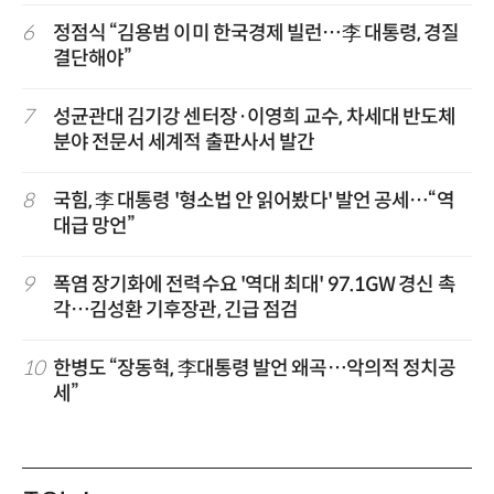
6
정점식 “김용범 이미 한국경제 빌런…李 대통령, 경질
결단해야”
7
성균관대 김기강 센터장·이영희 교수, 차세대 반도체
분야 전문서 세계적 출판사서 발간
8
국힘, 李 대통령 '형소법 안 읽어봤다' 발언 공세…“역
대급 망언”
9
폭염 장기화에 전력수요 '역대 최대' 97.1GW 경신 촉
각…김성환 기후장관, 긴급 점검
10
한병도 “장동혁, 李대통령 발언 왜곡…악의적 정치공
세”