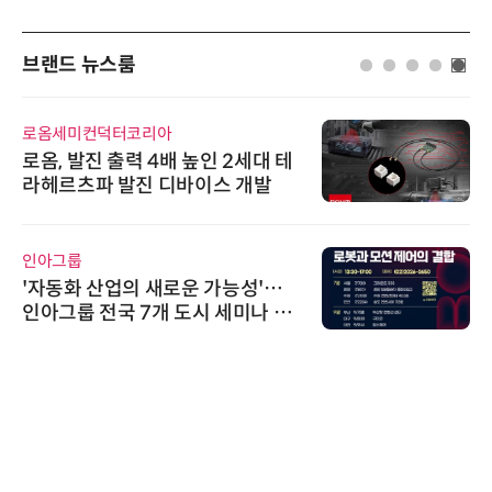
브랜드 뉴스룸
로옴세미컨덕터코리아
로옴, 발진 출력 4배 높인 2세대 테
라헤르츠파 발진 디바이스 개발
인아그룹
'자동화 산업의 새로운 가능성'…
인아그룹 전국 7개 도시 세미나 페
어 개최