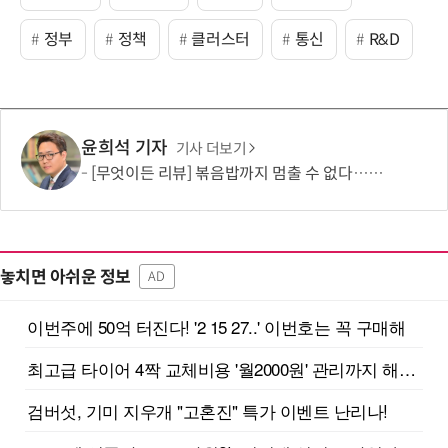
정부
정책
클러스터
통신
R&D
윤희석 기자
기사 더보기
[무엇이든 리뷰] 볶음밥까지 멈출 수 없다…하림 '별미요리 닭갈비' 한 끼 실험
놓치면 아쉬운 정보
AD