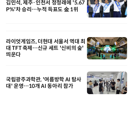
김민석, 제주·인천서 정청래에 '5.67
P%'차 승리…누적 득표도 金 1위
라이엇게임즈, 더현대 서울서 역대 최
대 TFT 축제…신규 세트 '신비의 숲'
띄운다
국립광주과학관, '여름방학 AI 탐사
대' 운영…10개 AI 동아리 참가