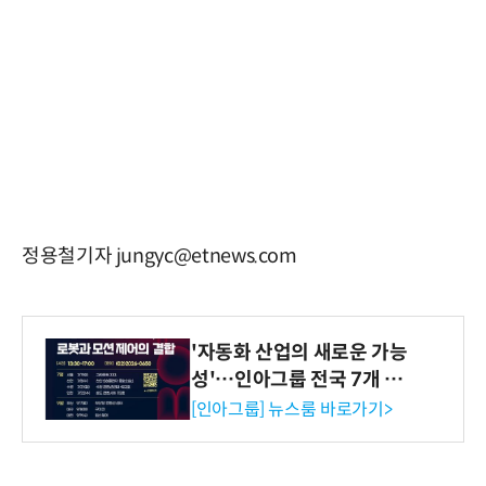
정용철기자 jungyc@etnews.com
'자동화 산업의 새로운 가능
성'…인아그룹 전국 7개 도
시 세미나 페어 개최
[인아그룹] 뉴스룸 바로가기>