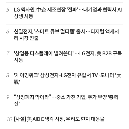
5
LG 엑사원, 中企 제조현장 '전파'…대기업과 협력사 AI
상생 시동
6
신일전자, '스마트 큐브 멀티탭' 출시…디지털 액세서
리 시장 진출
7
'상업용 디스플레이 빌려쓴다' …LG전자, 美 B2B 구독
시동
8
'게이밍위크' 삼성전자-LG전자 유럽서 TV·모니터 '大
戰'
9
“상장폐지 막아라”…중소 가전 기업, 주가 부양 '총력
전'
10
[사설] 美 AIDC 냉각 시장, 우리도 현지 대응을