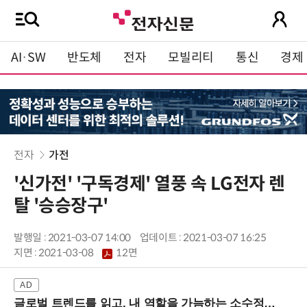
AI·SW
반도체
전자
모빌리티
통신
경제
전자
가전
'신가전' '구독경제' 열풍 속 LG전자 렌
탈 '승승장구'
발행일 : 2021-03-07 14:00
업데이트 : 2021-03-07 16:25
지면 :
2021-03-08
12면
글로벌 트렌드를 읽고, 내 역할을 가늠하는 소수정예 실습 워크숍 (8/28 신논현역)