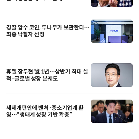
경찰 압수 코인, 두나무가 보관한다…
최종 낙찰자 선정
휴젤 장두현 號 1년…상반기 최대 실
적·글로벌 성장 본궤도
세제개편안에 벤처·중소기업계 환
영…“생태계 성장 기반 확충”