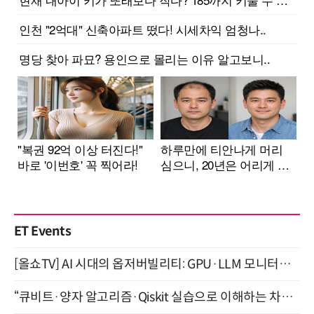
ET Events
[올쇼TV] AI 시대의 옵저버빌리티: GPU·LLM 모니터링부터 AI 기반 장애 대응까지 (8/11 생방송)
“큐비트·양자 알고리즘·Qiskit 실습으로 이해하는 차세대 컴퓨팅” (8/28)