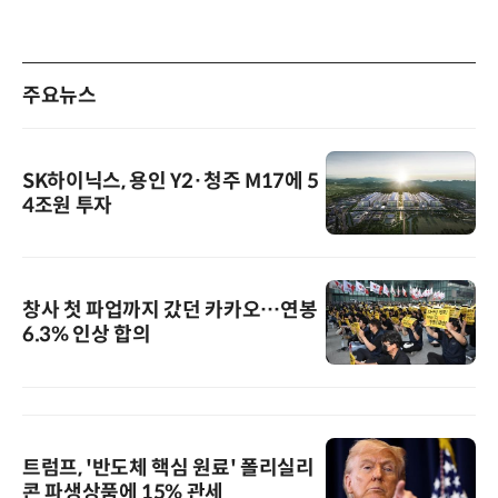
주요뉴스
SK하이닉스, 용인 Y2·청주 M17에 5
4조원 투자
창사 첫 파업까지 갔던 카카오…연봉
6.3% 인상 합의
트럼프, '반도체 핵심 원료' 폴리실리
콘 파생상품에 15% 관세